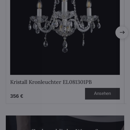
Kristall Kronleuchter EL081301PB
Ansehen
356 €