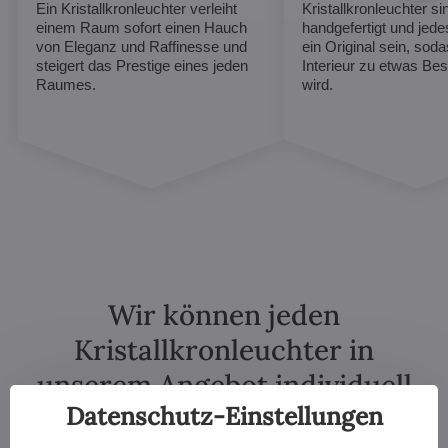
Ein Kristallkronleuchter verleiht
Kristallkronleuchter sin
einem Raum sofort einen Hauch
handgefertigt und jed
von Eleganz und Raffinesse und
ein Original sein, soda
steigert das Prestige eines jeden
Interieur zu etwas B
Raumes.
wird.
Wir können jeden
Kristallkronleuchter in
unserem Angebot individuell
Datenschutz-Einstellungen
gestalten.