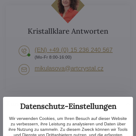
Kristallklare Antworten
(EN) +49 (0) 15 236 240 567
(Mo-Fr 8:00-16:00)
mikulasova​@artcrystal​.cz
Kundenservice
Datenschutz-Einstellungen
Kostenloser Versand
Wir verwenden Cookies, um Ihren Besuch auf dieser Website
zu verbessern, ihre Leistung zu analysieren und Daten über
Garantie 5 Jahre
ihre Nutzung zu sammeln. Zu diesem Zweck können wir Tools
und Dienste von Drittanbietern nutzen, und die erfassten
Kundenfeedback