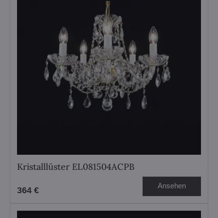
Kristalllüster EL081504ACPB
Ansehen
364 €