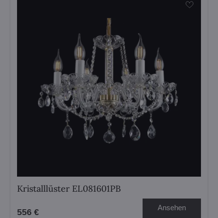
Kristalllüster EL081601PB
Ansehen
556 €