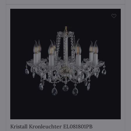
Kristall Kronleuchter EL081801PB