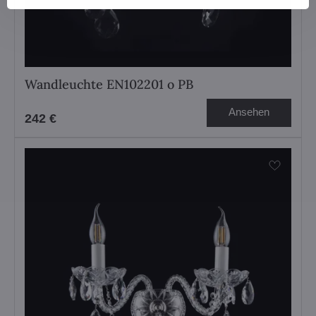
Wandleuchte EN102201 o PB
Ansehen
242 €