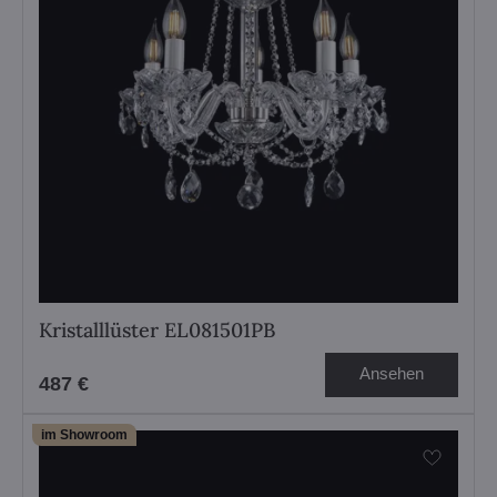
Kristalllüster EL081501PB
Ansehen
487 €
im Showroom