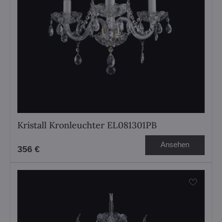
Kristall Kronleuchter EL081301PB
Ansehen
356 €