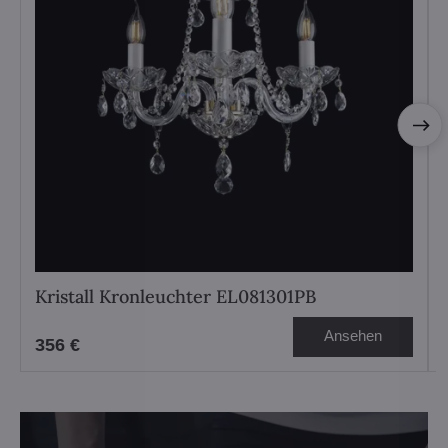
Kristall Kronleuchter EL081301PB
Ansehen
356 €