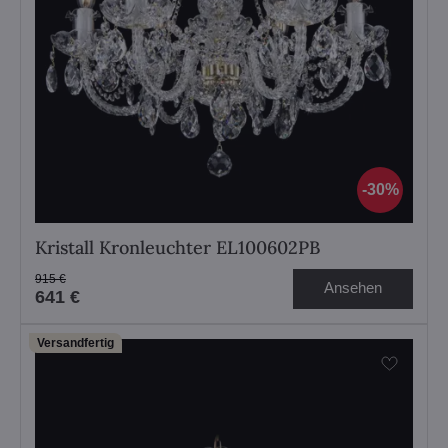
30%
Kristall Kronleuchter EL100602PB
915 €
Ansehen
641 €
Versandfertig