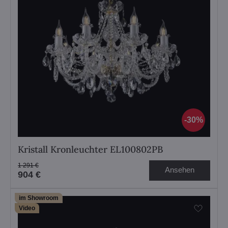
30%
Kristall Kronleuchter EL100802PB
1 291 €
Ansehen
904 €
im Showroom
Video