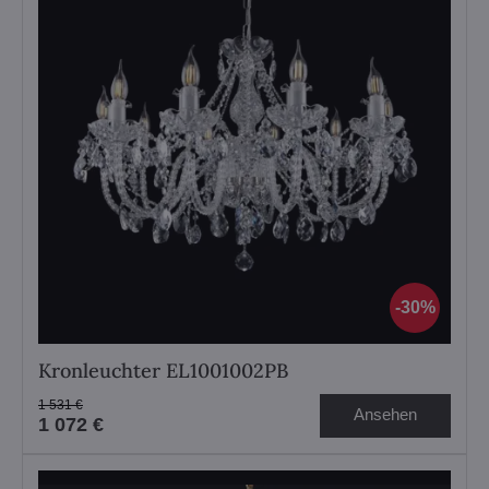
30%
Kronleuchter EL1001002PB
1 531 €
Ansehen
1 072 €