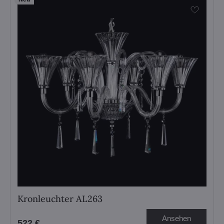
Kronleuchter AL263
Ansehen
522 €