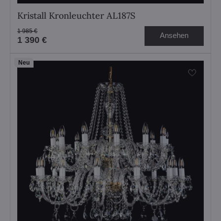
Kristall Kronleuchter AL187S
1 985 €
Ansehen
1 390 €
Neu