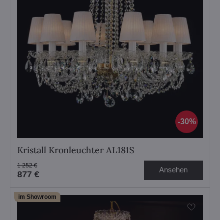
30%
Kristall Kronleuchter AL181S
1 252 €
Ansehen
877 €
im Showroom