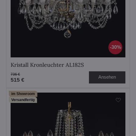
30%
Kristall Kronleuchter AL182S
736 €
Ansehen
515 €
im Showroom
Versandfertig