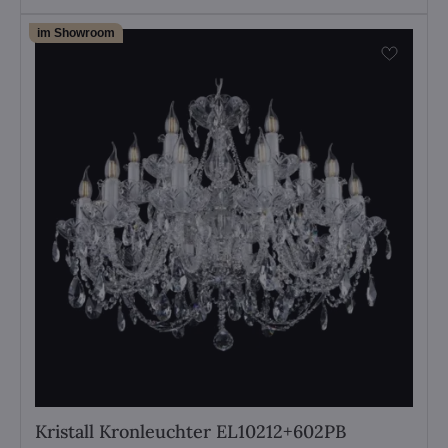
im Showroom
Kristall Kronleuchter EL10212+602PB