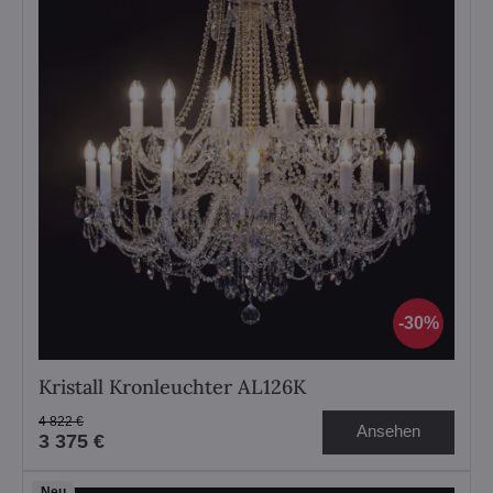
30%
Kristall Kronleuchter AL126K
4 822 €
Ansehen
3 375 €
Neu