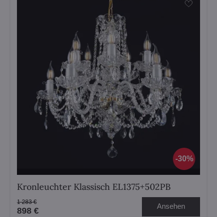
30%
Kronleuchter Klassisch EL1375+502PB
1 283 €
Ansehen
898 €