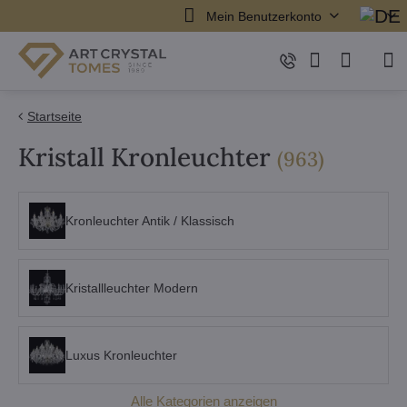
Mein Benutzerkonto
Startseite
Kristall Kronleuchter
Artikel
(
963
)
Kronleuchter Antik / Klassisch
Kristallleuchter Modern
Luxus Kronleuchter
Alle Kategorien anzeigen