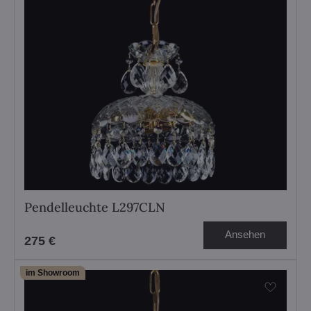
Pendelleuchte L297CLN
Ansehen
275 €
im Showroom