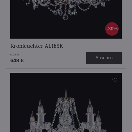
30%
Kronleuchter AL185K
925 €
Ansehen
648 €