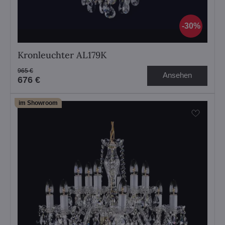
30%
Kronleuchter AL179K
965 €
Ansehen
676 €
im Showroom