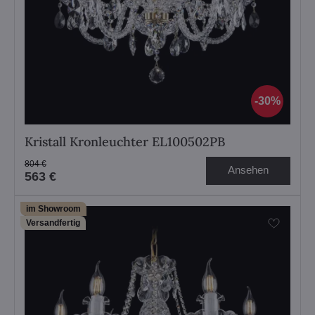
30%
Kristall Kronleuchter EL100502PB
804 €
Ansehen
563 €
im Showroom
Versandfertig