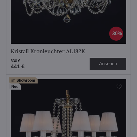
30%
Kristall Kronleuchter AL182K
630 €
Ansehen
441 €
im Showroom
Neu