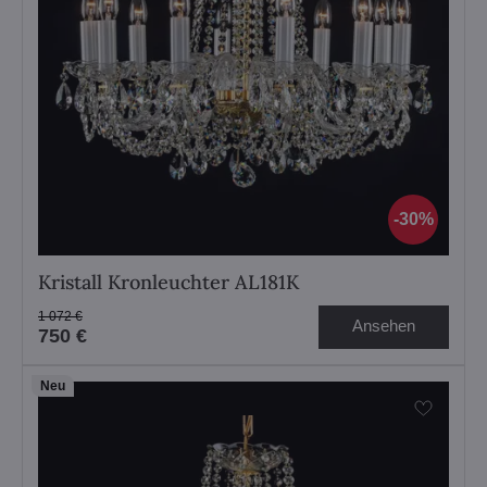
30%
Kristall Kronleuchter AL181K
1 072 €
Ansehen
750 €
Neu