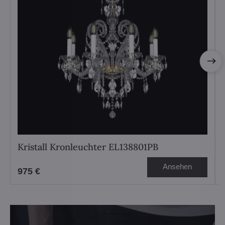
Kristall Kronleuchter EL138801PB
Ansehen
975 €