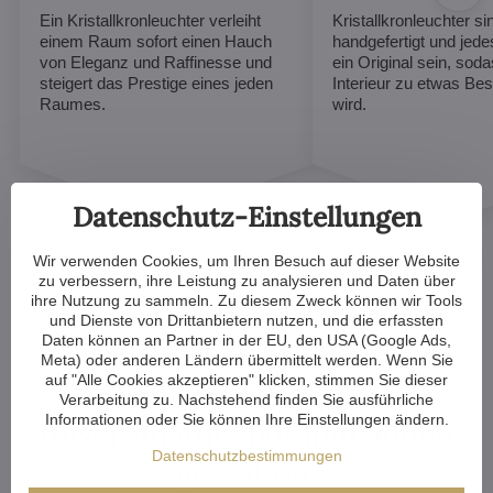
Ein Kristallkronleuchter verleiht
Kristallkronleuchter sin
einem Raum sofort einen Hauch
handgefertigt und jed
von Eleganz und Raffinesse und
ein Original sein, soda
steigert das Prestige eines jeden
Interieur zu etwas B
Raumes.
wird.
Datenschutz-Einstellungen
Wir verwenden Cookies, um Ihren Besuch auf dieser Website
zu verbessern, ihre Leistung zu analysieren und Daten über
ihre Nutzung zu sammeln. Zu diesem Zweck können wir Tools
und Dienste von Drittanbietern nutzen, und die erfassten
Daten können an Partner in der EU, den USA (Google Ads,
Wir können jeden
Meta) oder anderen Ländern übermittelt werden. Wenn Sie
auf "Alle Cookies akzeptieren" klicken, stimmen Sie dieser
Kristallkronleuchter in
Verarbeitung zu. Nachstehend finden Sie ausführliche
Informationen oder Sie können Ihre Einstellungen ändern.
unserem Angebot individuell
Datenschutzbestimmungen
gestalten.