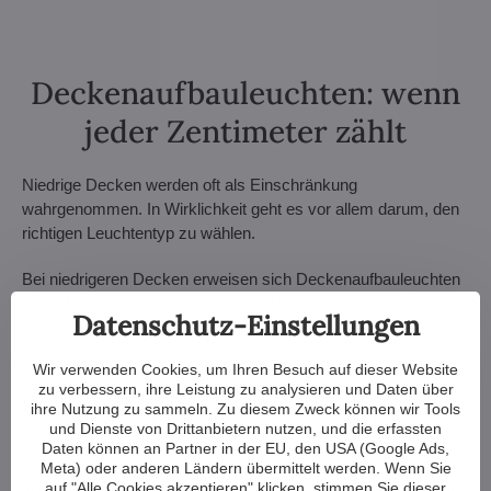
Deckenaufbauleuchten: wenn
jeder Zentimeter zählt
Niedrige Decken werden oft als Einschränkung
wahrgenommen. In Wirklichkeit geht es vor allem darum, den
richtigen Leuchtentyp zu wählen.
Bei niedrigeren Decken erweisen sich Deckenaufbauleuchten
in der Praxis regelmäßig als beste Lösung. Sie wirken nicht
Datenschutz-Einstellungen
schwer, bewahren das Raumgefühl und können dabei
überraschend elegant aussehen.
Wir verwenden Cookies, um Ihren Besuch auf dieser Website
zu verbessern, ihre Leistung zu analysieren und Daten über
In modernen Wohnungen oder Plattenbauwohnungsfluren
ihre Nutzung zu sammeln. Zu diesem Zweck können wir Tools
funktionieren sie oft sogar besser als traditionelle Kronleuchter.
und Dienste von Drittanbietern nutzen, und die erfassten
Daten können an Partner in der EU, den USA (Google Ads,
Auch die Farbtemperatur des Lichts spielt eine wichtige Rolle.
Meta) oder anderen Ländern übermittelt werden. Wenn Sie
auf "Alle Cookies akzeptieren" klicken, stimmen Sie dieser