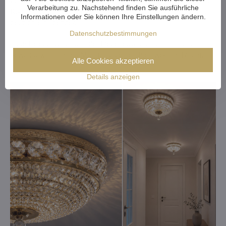
Zu kühles Licht kann einen Flur in einen kalten, unpersönlichen
Verarbeitung zu. Nachstehend finden Sie ausführliche
Korridor verwandeln. Ein wärmerer Lichtton wirkt ruhiger und
Informationen oder Sie können Ihre Einstellungen ändern.
deutlich einladender.
Datenschutzbestimmungen
Gute Beleuchtung ist in der Regel etwas, das man nicht
bewusst wahrnimmt. Man fühlt sich einfach wohl im Raum.
Alle Cookies akzeptieren
Details anzeigen