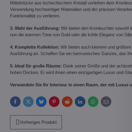
Mittelstücke aus tschechischem Kristall verleihen dem Kronleuch
Verwendung hochwertiger Materialien und der präzisen Verarbei
Funktionalität zu verlieren.
3. Wahl der Ausführung:
Wir bieten den Kronleuchter sowohl in 
nun die warmen Töne von Gold oder die kühle Eleganz von Silb
4. Komplette Kollektion:
Wir bieten auch kleinere und größere
Ausführung an. Schaffen Sie ein harmonisches Ganzes, das Ihr In
5. Ideal für große Räume:
Dank seiner Größe und der achtzehn 
hohen Decken. Er wird ihnen einen einzigartigen Luxus und Gla
Verwandeln Sie Ihr Interieur in einen Raum, der mit Luxus u
Facebook
Twitter
Bluesky
Pinterest
Reddit
LinkedIn
WhatsApp
E-
mail
Vorheriges Produkt