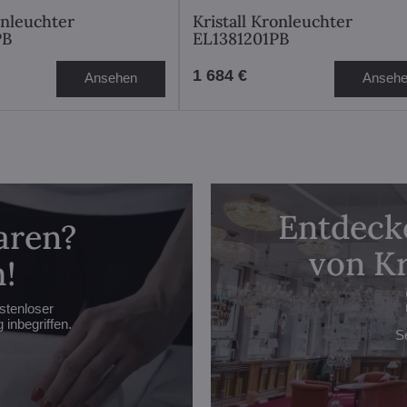
onleuchter
Kristall Kronleuchter
PB
EL1381201PB
1 684 €
Ansehen
Anseh
Entdecke
aren?
von Kr
!
stenloser
inbegriffen.
S