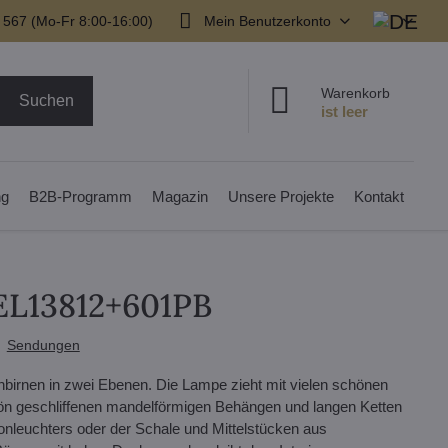
 567 (Mo-Fr 8:00-16:00)
Mein Benutzerkonto
Warenkorb
Suchen
ng
B2B-Programm
Magazin
Unsere Projekte
Kontakt
 EL13812+601PB
Sendungen
lühbirnen in zwei Ebenen. Die Lampe zieht mit vielen schönen
hön geschliffenen mandelförmigen Behängen und langen Ketten
ronleuchters oder der Schale und Mittelstücken aus