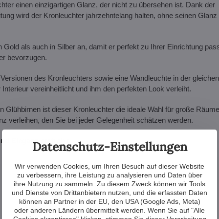
ter einen einzigartigen Glanz, der nicht zu übersehen ist. Dank der
tung wird der Kronleuchter jahrzehntelang halten, ohne seinen Glanz
Gold als auch in Silber an, damit er perfekt zu Ihrer Einrichtung pass
er bevorzugen.
 Versionen des Kronleuchters sowie eine Wandleuchte in der gleichen
terieur vereinheitlicht und ihm den perfekten Look verleiht.
Glühbirnen ist dieser Kronleuchter die ideale Wahl für große Räume
nz verleihen, den Sie bei jeder Gelegenheit schätzen werden.
nd Eleganz erstrahlt.
Datenschutz-Einstellungen
Wir verwenden Cookies, um Ihren Besuch auf dieser Website
zu verbessern, ihre Leistung zu analysieren und Daten über
ihre Nutzung zu sammeln. Zu diesem Zweck können wir Tools
und Dienste von Drittanbietern nutzen, und die erfassten Daten
können an Partner in der EU, den USA (Google Ads, Meta)
oder anderen Ländern übermittelt werden. Wenn Sie auf "Alle
Cookies akzeptieren" klicken, stimmen Sie dieser Verarbeitung