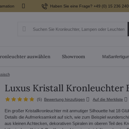
lamation
Haben Sie eine Frage? +49 (0) 15 236 240
ronleuchter auswählen
Showroom
Maßanfertigu
ssisch
Luxus Kristall Kronleuchter
(
5
)
Bewertung hinzufügen
Auf die Merkliste
Ein großer Kristallkronleuchter mit anmutiger Silhouette hat 18 G
Details die Aufmerksamkeit auf sich, wie zum Beispiel wundersc
aus kleinen Achtecken, dekorativen Spiralen im oberen Teil des K