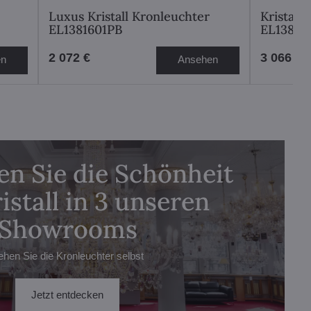
Luxus Kristall Kronleuchter
Kristall
EL1381601PB
EL13820
2 072 €
3 066 €
en
Ansehen
n Sie die Schönheit
istall in 3 unseren
Showrooms
ehen Sie die Kronleuchter selbst
Jetzt entdecken