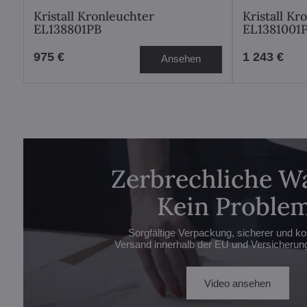
Kristall Kronleuchter
Kristall Kr
EL138801PB
EL1381001
975 €
1 243 €
Ansehen
Zerbrechliche W
Kein Problem
Sorgfältige Verpackung, sicherer und ko
Versand innerhalb der EU und Versicherung 
Video ansehen