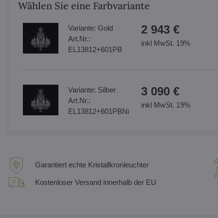
Wählen Sie eine Farbvariante
2 943 €
Variante:
Gold
Art.Nr.:
inkl MwSt. 19%
EL13812+601PB
3 090 €
Variante:
Silber
Art.Nr.:
inkl MwSt. 19%
EL13812+601PBNi
Garantiert echte Kristallkronleuchter
Kostenloser Versand innerhalb der EU