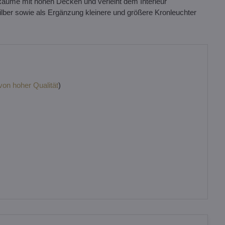
 Räume mit hohen Decken und verleiht dem Interieur
ilber sowie als Ergänzung kleinere und größere Kronleuchter
 von hoher Qualität
)