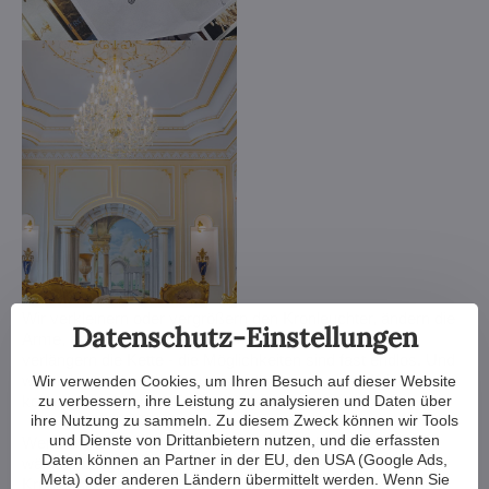
Wir verkleinern oder vergrößern den Kronleuchter, ändern die
Datenschutz-Einstellungen
Arme, ändern die Anzahl der Glühbirnen, kürzen oder
verlängern die Kette - die Möglichkeiten sind fast endlos. Und
wenn das noch nicht genug ist, können wir einen Kristalllüster
Wir verwenden Cookies, um Ihren Besuch auf dieser Website
komplett nach Ihrem Entwurf anfertigen.
zu verbessern, ihre Leistung zu analysieren und Daten über
ihre Nutzung zu sammeln. Zu diesem Zweck können wir Tools
und Dienste von Drittanbietern nutzen, und die erfassten
Wenn Sie nicht aus unserem Angebot an Kronleuchtern
Daten können an Partner in der EU, den USA (Google Ads,
wählen, fertigen wir für Sie einen ganz individuellen
Meta) oder anderen Ländern übermittelt werden. Wenn Sie
Kronleuchter an. Alles, was Sie brauchen, ist eine Zeichnung