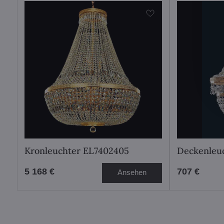
Kronleuchter EL7402405
Deckenleu
5 168 €
707 €
Ansehen