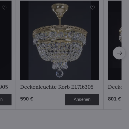
905
Deckenleuchte Korb EL716305
Deckenl
590 €
801 €
en
Ansehen