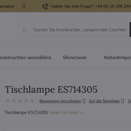
lamation
Haben Sie eine Frage? +49 (0) 15 236 240
ronleuchter auswählen
Showroom
Maßanfertigu
Tischlampe ES714305
Bewertung hinzufügen
Auf die Merkliste
S
Tischlampe ES714305
Lesen Sie mehr