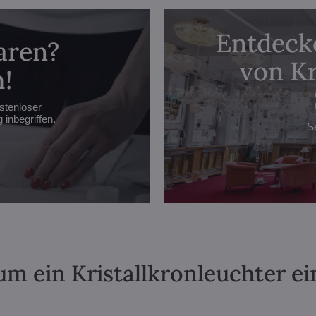
Entdecke
aren?
von Kr
!
stenloser
inbegriffen.
S
m ein Kristallkronleuchter ei