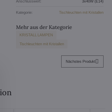
Anschlusswert:
3x40W (E14)
Kategorie:
Tischleuchten mit Kristallen
Mehr aus der Kategorie
KRISTALL LAMPEN
Tischleuchten mit Kristallen
Nächstes Produkt
tion