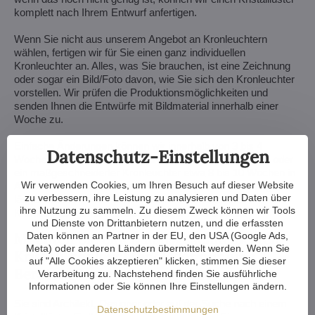
komplett nach Ihrem Entwurf anfertigen.
Wenn Sie nicht aus unserem Angebot an Kronleuchtern
wählen, fertigen wir für Sie einen ganz individuellen
Kronleuchter an. Alles, was Sie brauchen, ist eine Zeichnung
oder sogar ein Bild/Foto davon, wie Sie sich den Kronleuchter
vorstellen. Wir prüfen die Produktionsmöglichkeiten und
senden Ihnen die Entwürfe mit Bildmaterial innerhalb einer
Woche zu.
Einfache Änderungen können wir innerhalb von 3 bis 4
Datenschutz-Einstellungen
Wochen durchführen, während komplexere Änderungen oder
ein maßgeschneiderter Kronleuchter etwa 8 bis 10 Wochen in
Wir verwenden Cookies, um Ihren Besuch auf dieser Website
Anspruch nehmen. Wenn Ihr Bau oder Ihre Renovierung
zu verbessern, ihre Leistung zu analysieren und Daten über
länger dauert, ist das kein Problem - wir halten den
ihre Nutzung zu sammeln. Zu diesem Zweck können wir Tools
Kronleuchter gerne in unserem Lager für Sie bereit.
und Dienste von Drittanbietern nutzen, und die erfassten
Möchten Sie einen maßgeschneiderten
Daten können an Partner in der EU, den USA (Google Ads,
Meta) oder anderen Ländern übermittelt werden. Wenn Sie
Kristallkronleuchter? Oder nur eine
auf "Alle Cookies akzeptieren" klicken, stimmen Sie dieser
Beratung?
Verarbeitung zu. Nachstehend finden Sie ausführliche
Informationen oder Sie können Ihre Einstellungen ändern.
Sie sind Architekt, Designer oder auf der Suche nach einem
Datenschutzbestimmungen