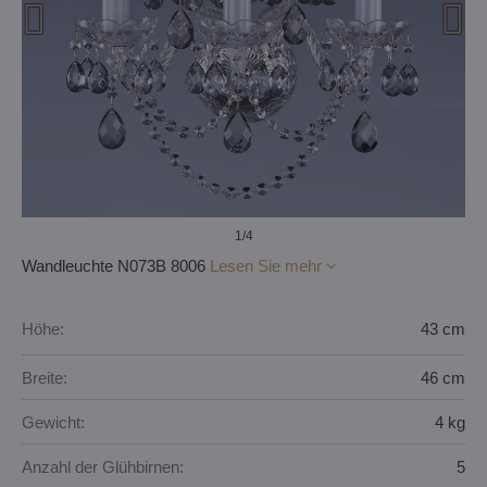
1
/4
Wandleuchte N073B 8006
Lesen Sie mehr
Höhe:
43 cm
Breite:
46 cm
Gewicht:
4 kg
Anzahl der Glühbirnen:
5