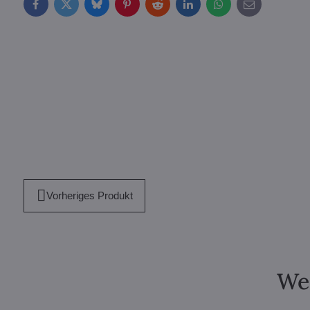
Facebook
Twitter
Bluesky
Pinterest
Reddit
LinkedIn
WhatsApp
E-
mail
Vorheriges Produkt
Wei