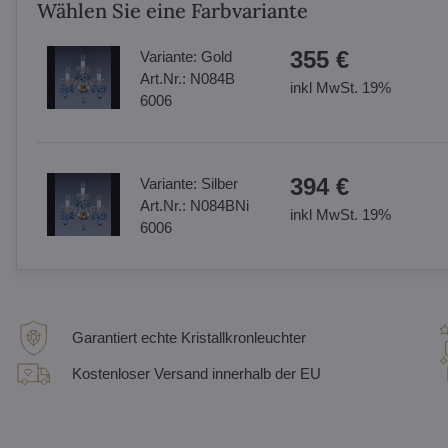
Wählen Sie eine Farbvariante
355 €
Variante:
Gold
Art.Nr.:
N084B
inkl MwSt. 19%
6006
394 €
Variante:
Silber
Art.Nr.:
N084BNi
inkl MwSt. 19%
6006
Garantiert echte Kristallkronleuchter
Kostenloser Versand innerhalb der EU