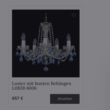
Luster mit bunten Behängen
L083B 6006
657 €
Ansehen