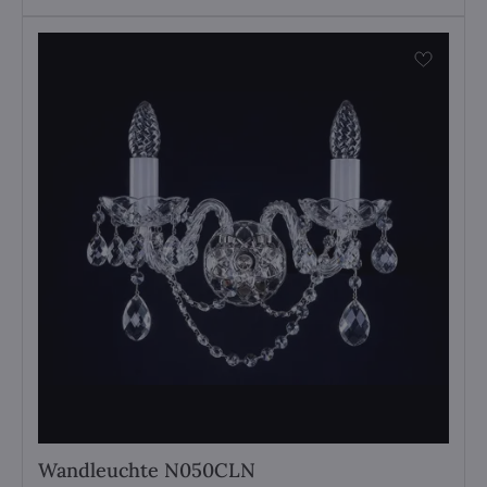
Wandleuchte N050CLN