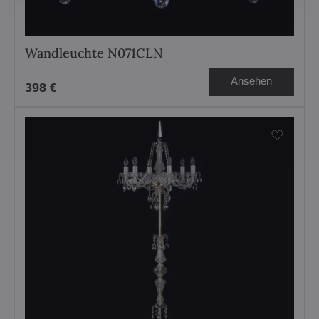
Wandleuchte N071CLN
Ansehen
398 €