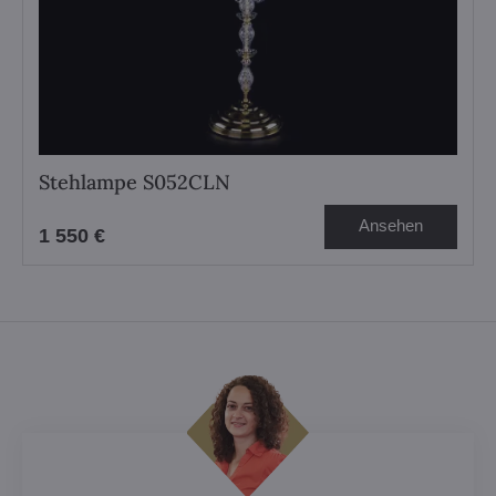
Stehlampe S052CLN
Ansehen
1 550 €