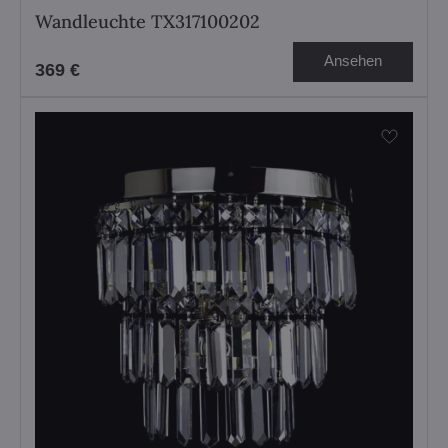
Wandleuchte TX317100202
Ansehen
369 €