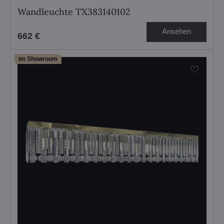
Wandleuchte TX383140102
Ansehen
662 €
im Showroom