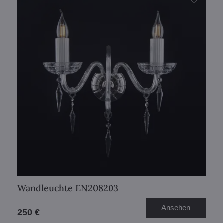
Wandleuchte EN208203
Ansehen
250 €