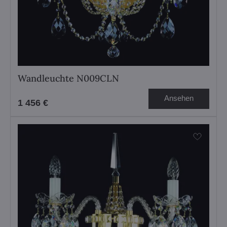
Wandleuchte N009CLN
Ansehen
1 456 €