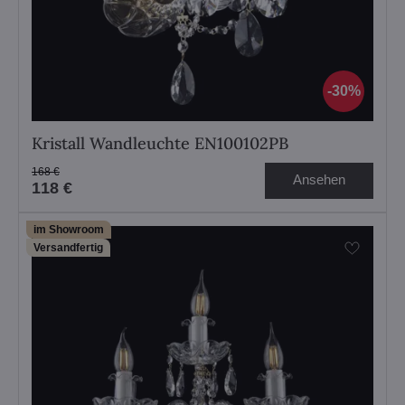
30%
Kristall Wandleuchte EN100102PB
168 €
Ansehen
118 €
im Showroom
Versandfertig