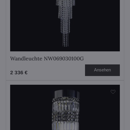
Wandleuchte NW069030100G
Ansehen
2 336 €