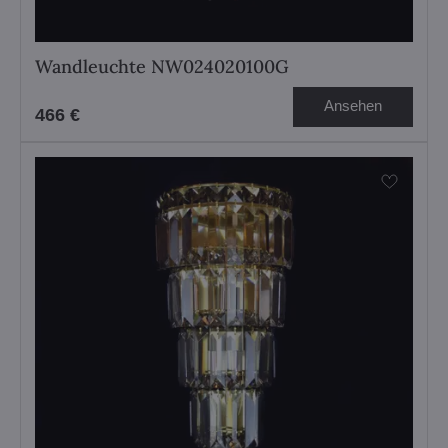
Wandleuchte NW024020100G
Ansehen
466 €