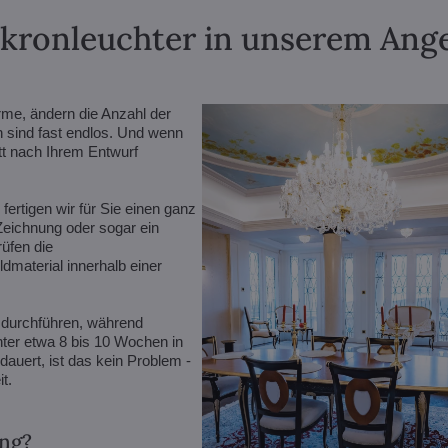
lkronleuchter in unserem Angeb
rme, ändern die Anzahl der
n sind fast endlos. Und wenn
ett nach Ihrem Entwurf
ertigen wir für Sie einen ganz
 Zeichnung oder sogar ein
rüfen die
dmaterial innerhalb einer
 durchführen, während
er etwa 8 bis 10 Wochen in
auert, ist das kein Problem -
t.
ung?