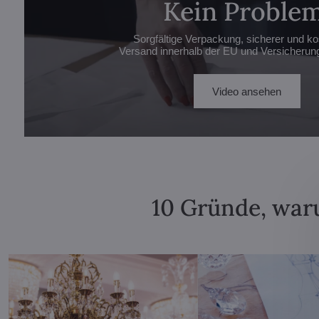
Kein Problem
Sorgfältige Verpackung, sicherer und ko
Versand innerhalb der EU und Versicherung 
Video ansehen
10 Gründe, waru