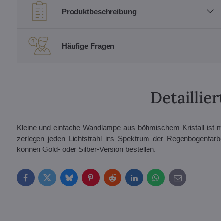
Produktbeschreibung
Häufige Fragen
Detailli
Kleine und einfache Wandlampe aus böhmischem Kristall ist mit 
zerlegen jeden Lichtstrahl ins Spektrum der Regenbogenfarbe
können Gold- oder Silber-Version bestellen.
Facebook
Twitter
Bluesky
Pinterest
Reddit
LinkedIn
WhatsApp
E-
mail