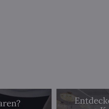
Entdecke
aren?