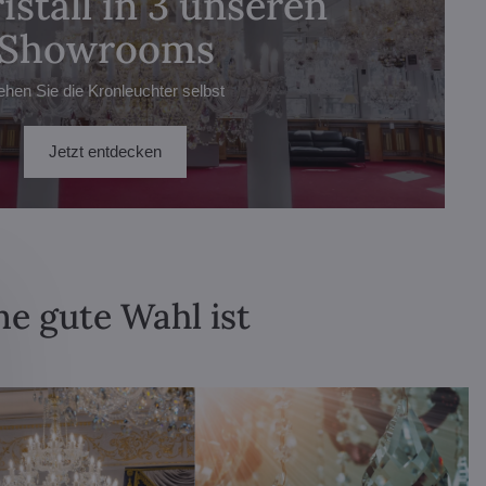
istall in 3 unseren
Showrooms
ehen Sie die Kronleuchter selbst
Jetzt entdecken
ne gute Wahl ist