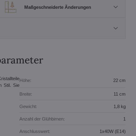
Maßgeschneiderte Änderungen
parameter
stallteile
Höhe:
22 cm
 Stil. Sie
Breite:
11 cm
Gewicht:
1,8 kg
Anzahl der Glühbirnen:
1
Anschlusswert:
1x40W (E14)