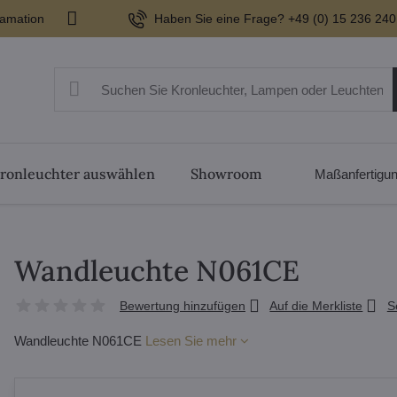
lamation
Haben Sie eine Frage? +49 (0) 15 236 240
ronleuchter auswählen
Showroom
Maßanfertigu
Wandleuchte N061CE
Bewertung hinzufügen
Auf die Merkliste
S
Wandleuchte N061CE
Lesen Sie mehr