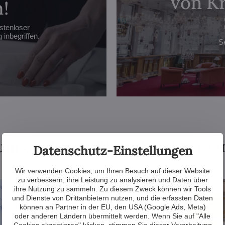
von Kr
!
stenloser
inbegriffen.
S
m ein Kristallkronleuchter ei
Datenschutz-Einstellungen
Wir verwenden Cookies, um Ihren Besuch auf dieser Website
zu verbessern, ihre Leistung zu analysieren und Daten über
ihre Nutzung zu sammeln. Zu diesem Zweck können wir Tools
und Dienste von Drittanbietern nutzen, und die erfassten Daten
können an Partner in der EU, den USA (Google Ads, Meta)
oder anderen Ländern übermittelt werden. Wenn Sie auf "Alle
Cookies akzeptieren" klicken, stimmen Sie dieser Verarbeitung