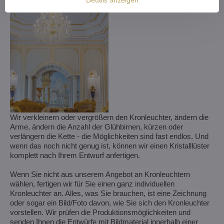
Details anzeigen
Wir verkleinern oder vergrößern den Kronleuchter, ändern die
Arme, ändern die Anzahl der Glühbirnen, kürzen oder
verlängern die Kette - die Möglichkeiten sind fast endlos. Und
wenn das noch nicht genug ist, können wir einen Kristalllüster
komplett nach Ihrem Entwurf anfertigen.
Wenn Sie nicht aus unserem Angebot an Kronleuchtern
wählen, fertigen wir für Sie einen ganz individuellen
Kronleuchter an. Alles, was Sie brauchen, ist eine Zeichnung
oder sogar ein Bild/Foto davon, wie Sie sich den Kronleuchter
vorstellen. Wir prüfen die Produktionsmöglichkeiten und
senden Ihnen die Entwürfe mit Bildmaterial innerhalb einer