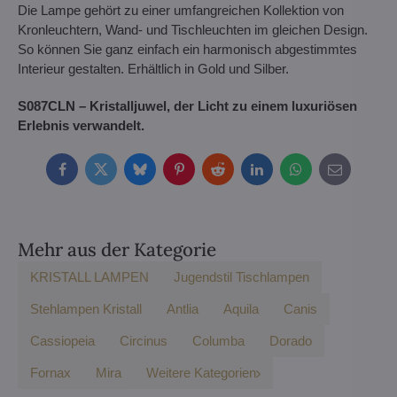
Die Lampe gehört zu einer umfangreichen Kollektion von
Kronleuchtern, Wand- und Tischleuchten im gleichen Design.
So können Sie ganz einfach ein harmonisch abgestimmtes
Interieur gestalten. Erhältlich in Gold und Silber.
S087CLN – Kristalljuwel, der Licht zu einem luxuriösen
Erlebnis verwandelt.
Facebook
Twitter
Bluesky
Pinterest
Reddit
LinkedIn
WhatsApp
E-
mail
Mehr aus der Kategorie
KRISTALL LAMPEN
Jugendstil Tischlampen
Stehlampen Kristall
Antlia
Aquila
Canis
Cassiopeia
Circinus
Columba
Dorado
Fornax
Mira
Weitere Kategorien