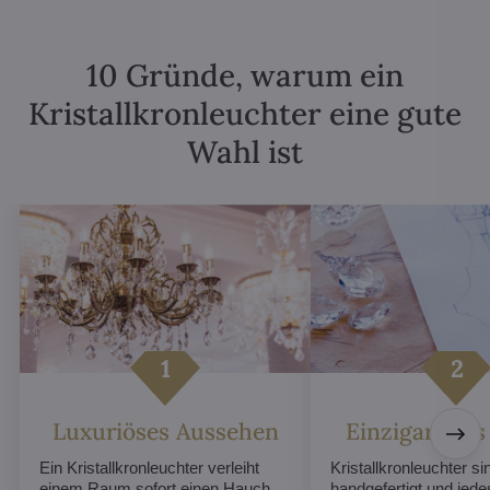
10 Gründe, warum ein
Kristallkronleuchter eine gute
Wahl ist
Luxuriöses Aussehen
Einzigartiges
Ein Kristallkronleuchter verleiht
Kristallkronleuchter sin
einem Raum sofort einen Hauch
handgefertigt und jed