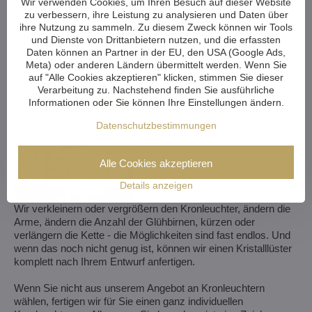
Wir verwenden Cookies, um Ihren Besuch auf dieser Website
zu verbessern, ihre Leistung zu analysieren und Daten über
ihre Nutzung zu sammeln. Zu diesem Zweck können wir Tools
und Dienste von Drittanbietern nutzen, und die erfassten
Daten können an Partner in der EU, den USA (Google Ads,
Meta) oder anderen Ländern übermittelt werden. Wenn Sie
auf "Alle Cookies akzeptieren" klicken, stimmen Sie dieser
Verarbeitung zu. Nachstehend finden Sie ausführliche
Informationen oder Sie können Ihre Einstellungen ändern.
Datenschutzbestimmungen
Alle Cookies akzeptieren
Details anzeigen
Wir verkleinern oder vergrößern den Kronleuchter, ändern die
Arme, ändern die Anzahl der Glühbirnen, kürzen oder
verlängern die Kette - die Möglichkeiten sind fast endlos. Und
wenn das noch nicht genug ist, können wir einen Kristalllüster
komplett nach Ihrem Entwurf anfertigen.
Wenn Sie nicht aus unserem Angebot an Kronleuchtern
wählen, fertigen wir für Sie einen ganz individuellen