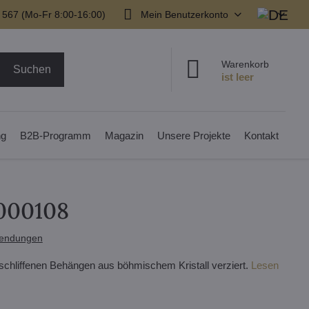
 567 (Mo-Fr 8:00-16:00)
Mein Benutzerkonto
Warenkorb
Suchen
ng
B2B-Programm
Magazin
Unsere Projekte
Kontakt
0000108
endungen
geschliffenen Behängen aus böhmischem Kristall verziert.
Lesen