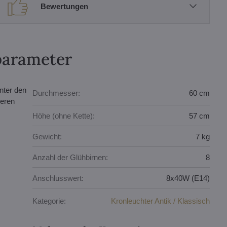
Bewertungen
parameter
nter den
Durchmesser:
60 cm
heren
Höhe (ohne Kette):
57 cm
Gewicht:
7 kg
Anzahl der Glühbirnen:
8
Anschlusswert:
8x40W (E14)
Kategorie:
Kronleuchter Antik / Klassisch