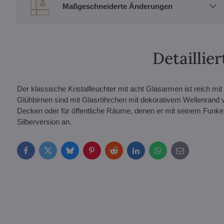
Maßgeschneiderte Änderungen
Detailli
Der klassische Kristallleuchter mit acht Glasarmen ist reich mi
Glühbirnen sind mit Glasröhrchen mit dekorativem Wellenrand v
Decken oder für öffentliche Räume, denen er mit seinem Funkel
Silberversion an.
Facebook
Twitter
Bluesky
Pinterest
Reddit
LinkedIn
WhatsApp
E-
mail