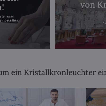
von Kr
!
stenloser
inbegriffen.
S
m ein Kristallkronleuchter ei