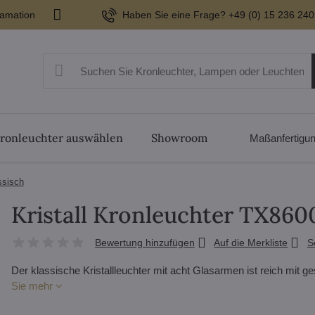
lamation
Haben Sie eine Frage? +49 (0) 15 236 240
ronleuchter auswählen
Showroom
Maßanfertigu
ssisch
Kristall Kronleuchter TX86
Bewertung hinzufügen
Auf die Merkliste
S
Der klassische Kristallleuchter mit acht Glasarmen ist reich mit 
Sie mehr