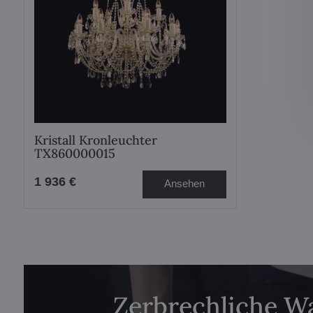
Kristall Kronleuchter
TX860000015
1 936 €
Ansehen
Zerbrechliche W