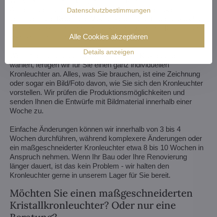
Wir verkleinern oder vergrößern den Kronleuchter, ändern die
Arme, ändern die Anzahl der Glühbirnen, kürzen oder
Datenschutzbestimmungen
verlängern die Kette - die Möglichkeiten sind fast endlos. Und
wenn das noch nicht genug ist, können wir einen Kristalllüster
Alle Cookies akzeptieren
komplett nach Ihrem Entwurf anfertigen.
Details anzeigen
Wenn Sie nicht aus unserem Angebot an Kronleuchtern
wählen, fertigen wir für Sie einen ganz individuellen
Kronleuchter an. Alles, was Sie brauchen, ist eine Zeichnung
oder sogar ein Bild/Foto davon, wie Sie sich den Kronleuchter
vorstellen. Wir prüfen die Produktionsmöglichkeiten und
senden Ihnen die Entwürfe mit Bildmaterial innerhalb einer
Woche zu.
Einfache Änderungen können wir innerhalb von 3 bis 4
Wochen durchführen, während komplexere Änderungen oder
ein maßgeschneiderter Kronleuchter etwa 8 bis 10 Wochen in
Anspruch nehmen. Wenn Ihr Bau oder Ihre Renovierung
länger dauert, ist das kein Problem - wir halten den
Kronleuchter gerne in unserem Lager für Sie bereit.
Möchten Sie einen maßgeschneiderten
Kristallkronleuchter? Oder nur eine