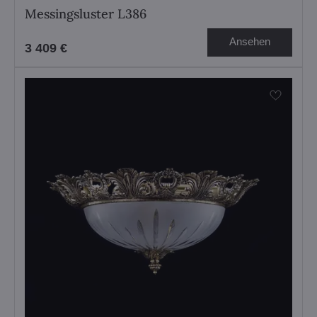
Messingsluster L386
Ansehen
3 409 €