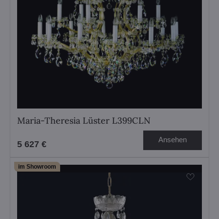
Maria-Theresia Lüster L399CLN
Ansehen
5 627 €
im Showroom