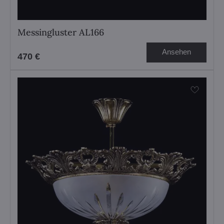
Messingluster AL166
Ansehen
470 €