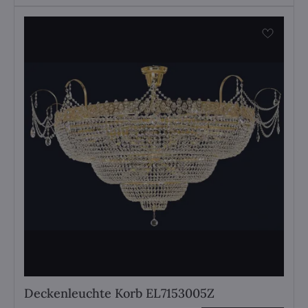
Deckenleuchte Korb EL7153005Z