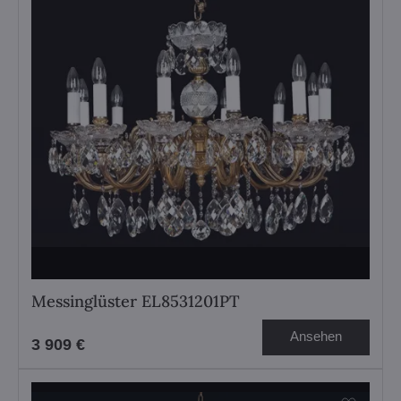
Messinglüster EL8531201PT
Ansehen
3 909 €