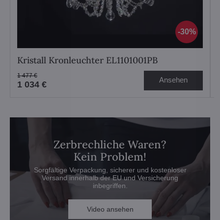
30%
Kristall Kronleuchter EL1101001PB
1 477 €
Ansehen
1 034 €
Zerbrechliche Waren?
Kein Problem!
Sorgfältige Verpackung, sicherer und kostenloser
Versand innerhalb der EU und Versicherung
inbegriffen.
Video ansehen