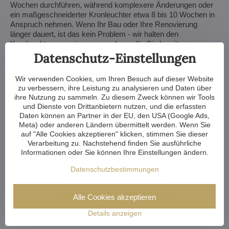
Wochen durchführen, während komplexere Änderungen oder
ein maßgeschneiderter Kronleuchter etwa 8 bis 10 Wochen in
Anspruch nehmen. Wenn Ihr Bau oder Ihre Renovierung
länger dauert, ist das kein Problem - wir halten den
Kronleuchter gerne in unserem Lager für Sie bereit.
Datenschutz-Einstellungen
Möchten Sie einen maßgeschneiderten
Kristallkronleuchter? Oder nur eine
Wir verwenden Cookies, um Ihren Besuch auf dieser Website
Beratung?
zu verbessern, ihre Leistung zu analysieren und Daten über
ihre Nutzung zu sammeln. Zu diesem Zweck können wir Tools
und Dienste von Drittanbietern nutzen, und die erfassten
Sie sind Architekt, Designer oder auf der Suche nach einem
Daten können an Partner in der EU, den USA (Google Ads,
Kristalllüster für Ihr eigenes Zuhause, lassen Sie es uns
Meta) oder anderen Ländern übermittelt werden. Wenn Sie
wissen. Wir beraten Sie gerne bei der Auswahl des richtigen
auf "Alle Cookies akzeptieren" klicken, stimmen Sie dieser
Kronleuchters und den Möglichkeiten, ihn zu modifizieren, oder
Verarbeitung zu. Nachstehend finden Sie ausführliche
wir entwerfen gemeinsam mit Ihnen eine
maßgeschneiderte
Informationen oder Sie können Ihre Einstellungen ändern.
Leuchte für Ihr Interieur.
Datenschutzbestimmungen
Mehr hier
Alle Cookies akzeptieren
Details anzeigen