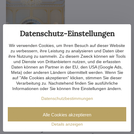
Datenschutz-Einstellungen
Wir verwenden Cookies, um Ihren Besuch auf dieser Website
Wir verkleinern oder vergrößern den Kronleuchter, ändern die
zu verbessern, ihre Leistung zu analysieren und Daten über
Arme, ändern die Anzahl der Glühbirnen, kürzen oder
ihre Nutzung zu sammeln. Zu diesem Zweck können wir Tools
und Dienste von Drittanbietern nutzen, und die erfassten
verlängern die Kette - die Möglichkeiten sind fast endlos. Und
Daten können an Partner in der EU, den USA (Google Ads,
wenn das noch nicht genug ist, können wir einen Kristalllüster
Meta) oder anderen Ländern übermittelt werden. Wenn Sie
komplett nach Ihrem Entwurf anfertigen.
auf "Alle Cookies akzeptieren" klicken, stimmen Sie dieser
Verarbeitung zu. Nachstehend finden Sie ausführliche
Wenn Sie nicht aus unserem Angebot an Kronleuchtern
Informationen oder Sie können Ihre Einstellungen ändern.
wählen, fertigen wir für Sie einen ganz individuellen
Kronleuchter an. Alles, was Sie brauchen, ist eine Zeichnung
Datenschutzbestimmungen
oder sogar ein Bild/Foto davon, wie Sie sich den Kronleuchter
vorstellen. Wir prüfen die Produktionsmöglichkeiten und
senden Ihnen die Entwürfe mit Bildmaterial innerhalb einer
Alle Cookies akzeptieren
Woche zu.
Details anzeigen
Einfache Änderungen können wir innerhalb von 3 bis 4