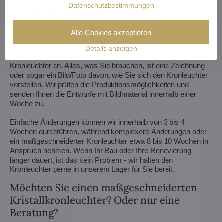
Datenschutzbestimmungen
verlängern die Kette - die Möglichkeiten sind fast endlos. Und
wenn das noch nicht genug ist, können wir einen Kristalllüster
komplett nach Ihrem Entwurf anfertigen.
Alle Cookies akzeptieren
Wenn Sie nicht aus unserem Angebot an Kronleuchtern
Details anzeigen
wählen, fertigen wir für Sie einen ganz individuellen
Kronleuchter an. Alles, was Sie brauchen, ist eine Zeichnung
oder sogar ein Bild/Foto davon, wie Sie sich den Kronleuchter
vorstellen. Wir prüfen die Produktionsmöglichkeiten und
senden Ihnen die Entwürfe mit Bildmaterial innerhalb einer
Woche zu.
Einfache Änderungen können wir innerhalb von 3 bis 4
Wochen durchführen, während komplexere Änderungen oder
ein maßgeschneiderter Kronleuchter etwa 8 bis 10 Wochen in
Anspruch nehmen. Wenn Ihr Bau oder Ihre Renovierung
länger dauert, ist das kein Problem - wir halten den
Kronleuchter gerne in unserem Lager für Sie bereit.
Möchten Sie einen maßgeschneiderten
Kristallkronleuchter? Oder nur eine
Beratung?