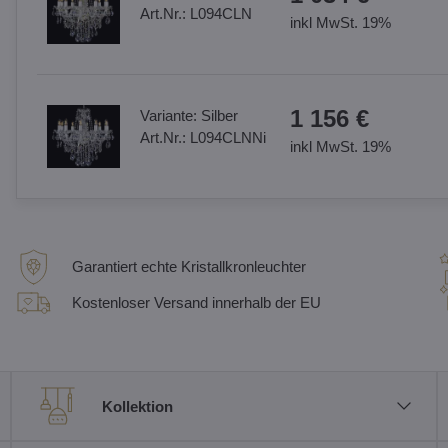
Art.Nr.:
L094CLN
inkl MwSt. 19%
1 156 €
Variante:
Silber
Art.Nr.:
L094CLNNi
inkl MwSt. 19%
Garantiert echte Kristallkronleuchter
Kostenloser Versand innerhalb der EU
Kollektion