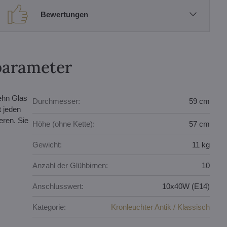
Bewertungen
parameter
ehn Glas
Durchmesser:
59 cm
t jeden
eren. Sie
Höhe (ohne Kette):
57 cm
Gewicht:
11 kg
Anzahl der Glühbirnen:
10
Anschlusswert:
10x40W (E14)
Kategorie:
Kronleuchter Antik / Klassisch