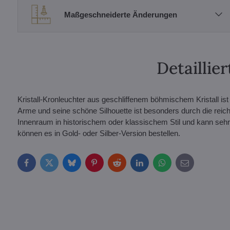
Maßgeschneiderte Änderungen
Detailli
Kristall-Kronleuchter aus geschliffenem böhmischem Kristall i
Arme und seine schöne Silhouette ist besonders durch die reiche
Innenraum in historischem oder klassischem Stil und kann seh
können es in Gold- oder Silber-Version bestellen.
Facebook
Twitter
Bluesky
Pinterest
Reddit
LinkedIn
WhatsApp
E-
mail