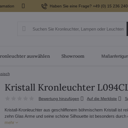
lamation
Haben Sie eine Frage? +49 (0) 15 236 240
ronleuchter auswählen
Showroom
Maßanfertigu
ssisch
Kristall Kronleuchter L094C
Bewertung hinzufügen
Auf die Merkliste
S
Kristall-Kronleuchter aus geschliffenem böhmischem Kristall ist 
zehn Glas Arme und seine schöne Silhouette ist besonders durch d
mehr