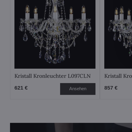
Kristall Kronleuchter L097CLN
Kristall K
621 €
857 €
Ansehen