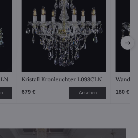
CLN
Kristall Kronleuchter L098CLN
Wandle
679 €
180 €
en
Ansehen