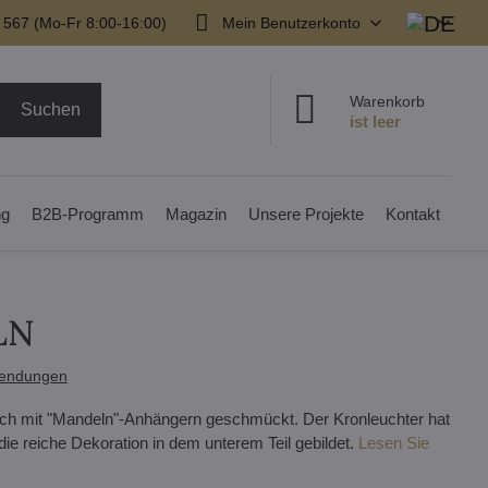
 567 (Mo-Fr 8:00-16:00)
Mein Benutzerkonto
Warenkorb
Suchen
ng
B2B-Programm
Magazin
Unsere Projekte
Kontakt
LN
endungen
reich mit "Mandeln"-Anhängern geschmückt. Der Kronleuchter hat
ie reiche Dekoration in dem unterem Teil gebildet.
Lesen Sie