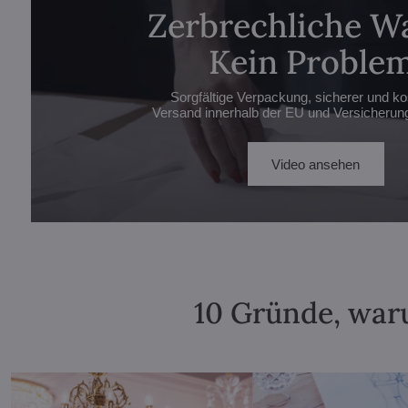
Zerbrechliche W
Kein Problem
Sorgfältige Verpackung, sicherer und ko
Versand innerhalb der EU und Versicherung 
Video ansehen
10 Gründe, waru