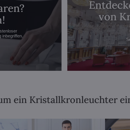
Entdecke
aren?
von Kr
!
stenloser
inbegriffen.
S
m ein Kristallkronleuchter ei