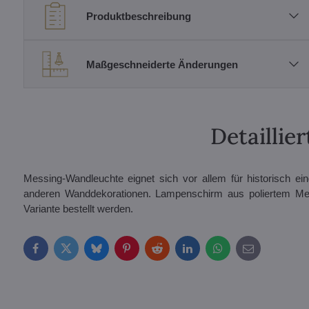
Produktbeschreibung
Maßgeschneiderte Änderungen
Detailli
Messing-Wandleuchte eignet sich vor allem für historisch ei
anderen Wanddekorationen. Lampenschirm aus poliertem Messi
Variante bestellt werden.
Facebook
Twitter
Bluesky
Pinterest
Reddit
LinkedIn
WhatsApp
E-
mail