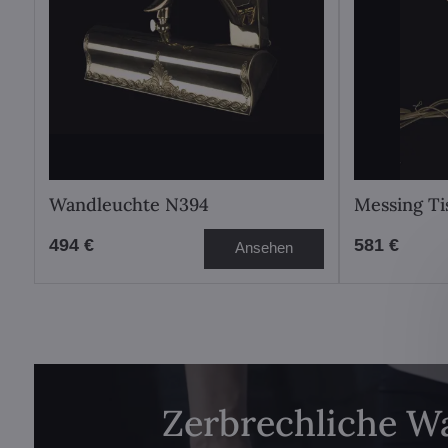
Wandleuchte N394
Messing Ti
494 €
581 €
Ansehen
Zerbrechliche W