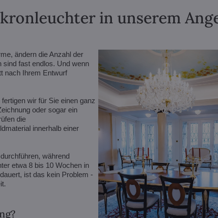
lkronleuchter in unserem Angeb
rme, ändern die Anzahl der
n sind fast endlos. Und wenn
ett nach Ihrem Entwurf
ertigen wir für Sie einen ganz
 Zeichnung oder sogar ein
rüfen die
dmaterial innerhalb einer
 durchführen, während
er etwa 8 bis 10 Wochen in
auert, ist das kein Problem -
t.
ung?