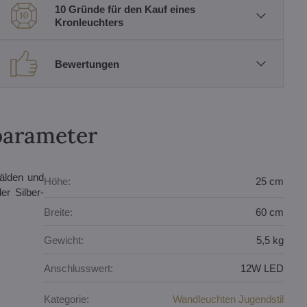
10 Gründe für den Kauf eines
Kronleuchters
Bewertungen
parameter
mälden und
Höhe:
25 cm
er Silber-
Breite:
60 cm
Gewicht:
5,5 kg
Anschlusswert:
12W LED
Kategorie:
Wandleuchten Jugendstil