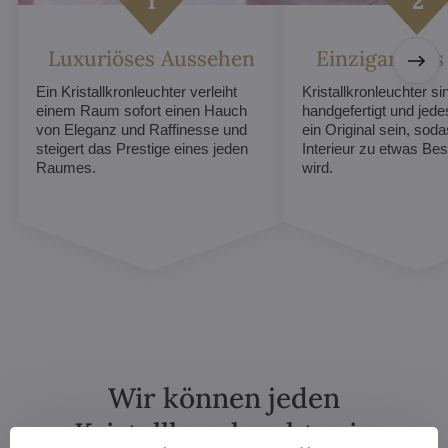
Luxuriöses Aussehen
Einzigartiges
Ein Kristallkronleuchter verleiht
Kristallkronleuchter sin
einem Raum sofort einen Hauch
handgefertigt und jed
von Eleganz und Raffinesse und
ein Original sein, soda
steigert das Prestige eines jeden
Interieur zu etwas B
Raumes.
wird.
Wir können jeden
Kristallkronleuchter in