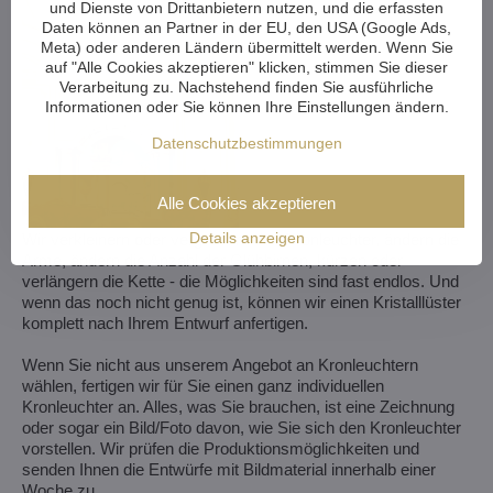
und Dienste von Drittanbietern nutzen, und die erfassten
Daten können an Partner in der EU, den USA (Google Ads,
Meta) oder anderen Ländern übermittelt werden. Wenn Sie
auf "Alle Cookies akzeptieren" klicken, stimmen Sie dieser
Verarbeitung zu. Nachstehend finden Sie ausführliche
Informationen oder Sie können Ihre Einstellungen ändern.
Datenschutzbestimmungen
Alle Cookies akzeptieren
Details anzeigen
Wir verkleinern oder vergrößern den Kronleuchter, ändern die
Arme, ändern die Anzahl der Glühbirnen, kürzen oder
verlängern die Kette - die Möglichkeiten sind fast endlos. Und
wenn das noch nicht genug ist, können wir einen Kristalllüster
komplett nach Ihrem Entwurf anfertigen.
Wenn Sie nicht aus unserem Angebot an Kronleuchtern
wählen, fertigen wir für Sie einen ganz individuellen
Kronleuchter an. Alles, was Sie brauchen, ist eine Zeichnung
oder sogar ein Bild/Foto davon, wie Sie sich den Kronleuchter
vorstellen. Wir prüfen die Produktionsmöglichkeiten und
senden Ihnen die Entwürfe mit Bildmaterial innerhalb einer
Woche zu.