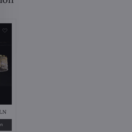
CLN
en