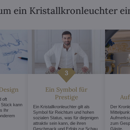
m ein Kristallkronleuchter ei
 Design
Ein Symbol für
Prestige
Au
 oft
s Stück kann
Ein Kristallkronleuchter gilt als
Der Kronl
s Ihr
Symbol für Reichtum und hohen
Mittelpunk
sonderem
sozialen Status, was für diejenigen
Aufmerksa
attraktiv sein kann, die ihren
zum Gespr
Geschmack und Erfolg zur Schau
Gäste.