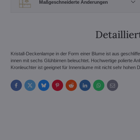
Maßgeschneiderte Änderungen
Detailli
Kristall-Deckenlampe in der Form einer Blume ist aus geschliff
innen mit sechs Glühbirnen beleuchtet. Hochwertige polierte An
Kronleuchter ist geeignet für Innenräume mit nicht sehr hohen D
Facebook
Twitter
Bluesky
Pinterest
Reddit
LinkedIn
WhatsApp
E-
mail