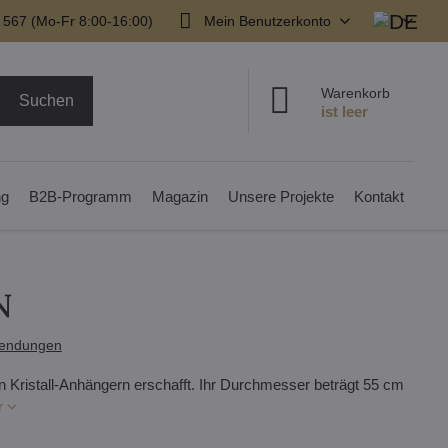
 567 (Mo-Fr 8:00-16:00)
Mein Benutzerkonto
Warenkorb
Suchen
ng
B2B-Programm
Magazin
Unsere Projekte
Kontakt
N
endungen
n Kristall-Anhängern erschafft. Ihr Durchmesser beträgt 55 cm
r