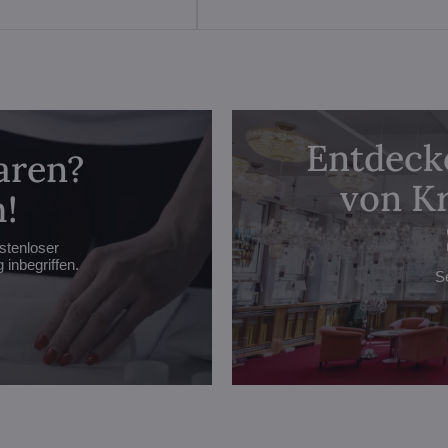
Entdecke
aren?
von Kr
!
stenloser
inbegriffen.
S