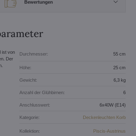
Bewertungen
parameter
 ist von
Durchmesser:
55 cm
en. Der
n.
Höhe:
25 cm
Gewicht:
6,3 kg
Anzahl der Glühbirnen:
6
Anschlusswert:
6x40W (E14)
Kategorie:
Deckenleuchten Korb
Kollektion:
Piscis-Austrinus