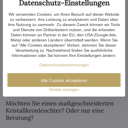
verlängern die Kette - die Möglichkeiten sind fast endlos. Und
Datenschutz-Einstellungen
wenn das noch nicht genug ist, können wir einen Kristalllüster
komplett nach Ihrem Entwurf anfertigen.
Wir verwenden Cookies, um Ihren Besuch auf dieser Website
zu verbessern, ihre Leistung zu analysieren und Daten über
Wenn Sie nicht aus unserem Angebot an Kronleuchtern
ihre Nutzung zu sammeln. Zu diesem Zweck können wir Tools
wählen, fertigen wir für Sie einen ganz individuellen
und Dienste von Drittanbietern nutzen, und die erfassten
Kronleuchter an. Alles, was Sie brauchen, ist eine Zeichnung
Daten können an Partner in der EU, den USA (Google Ads,
oder sogar ein Bild/Foto davon, wie Sie sich den Kronleuchter
Meta) oder anderen Ländern übermittelt werden. Wenn Sie
vorstellen. Wir prüfen die Produktionsmöglichkeiten und
auf "Alle Cookies akzeptieren" klicken, stimmen Sie dieser
senden Ihnen die Entwürfe mit Bildmaterial innerhalb einer
Verarbeitung zu. Nachstehend finden Sie ausführliche
Woche zu.
Informationen oder Sie können Ihre Einstellungen ändern.
Datenschutzbestimmungen
Einfache Änderungen können wir innerhalb von 3 bis 4
Wochen durchführen, während komplexere Änderungen oder
ein maßgeschneiderter Kronleuchter etwa 8 bis 10 Wochen in
Alle Cookies akzeptieren
Anspruch nehmen. Wenn Ihr Bau oder Ihre Renovierung
länger dauert, ist das kein Problem - wir halten den
Details anzeigen
Kronleuchter gerne in unserem Lager für Sie bereit.
Möchten Sie einen maßgeschneiderten
Kristallkronleuchter? Oder nur eine
Beratung?