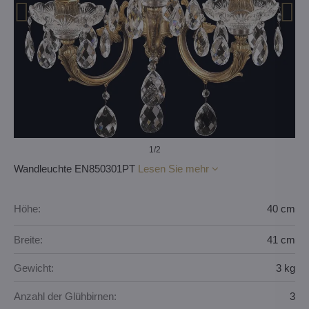
1
/2
Wandleuchte EN850301PT
Lesen Sie mehr
Höhe:
40 cm
Breite:
41 cm
Gewicht:
3 kg
Anzahl der Glühbirnen:
3