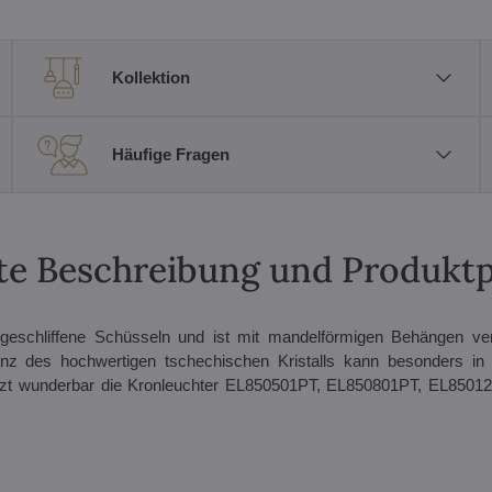
Kollektion
Häufige Fragen
erte Beschreibung und Produkt
schliffene Schüsseln und ist mit mandelförmigen Behängen verz
z des hochwertigen tschechischen Kristalls kann besonders in h
änzt wunderbar die Kronleuchter EL850501PT, EL850801PT, EL8501