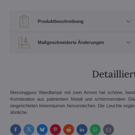
Produktbeschreibung
Maßgeschneiderte Änderungen
Detailli
Messingguss Wandlampe mit zwei Armen hat schöne, handge
Kombination aus patiniertem Metall und schimmerndem Glan
eingerichteten Innenräumen hervorstechen. Die Leuchte erg
ähnliche.
Facebook
Twitter
Bluesky
Pinterest
Reddit
LinkedIn
WhatsApp
E-