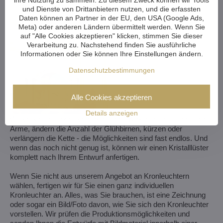
und Dienste von Drittanbietern nutzen, und die erfassten
Daten können an Partner in der EU, den USA (Google Ads,
Meta) oder anderen Ländern übermittelt werden. Wenn Sie
auf "Alle Cookies akzeptieren" klicken, stimmen Sie dieser
Verarbeitung zu. Nachstehend finden Sie ausführliche
Informationen oder Sie können Ihre Einstellungen ändern.
Datenschutzbestimmungen
Alle Cookies akzeptieren
Details anzeigen
Wir verkleinern oder vergrößern den Kronleuchter, ändern die
Arme, ändern die Anzahl der Glühbirnen, kürzen oder
verlängern die Kette - die Möglichkeiten sind fast endlos. Und
wenn das noch nicht genug ist, können wir einen Kristalllüster
komplett nach Ihrem Entwurf anfertigen.
Wenn Sie nicht aus unserem Angebot an Kronleuchtern
wählen, fertigen wir für Sie einen ganz individuellen
Kronleuchter an. Alles, was Sie brauchen, ist eine Zeichnung
oder sogar ein Bild/Foto davon, wie Sie sich den Kronleuchter
vorstellen. Wir prüfen die Produktionsmöglichkeiten und