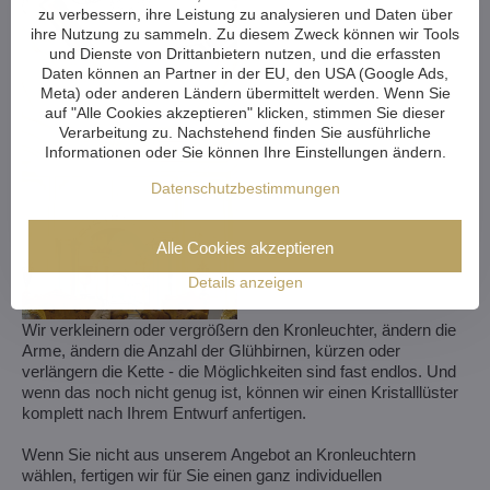
zu verbessern, ihre Leistung zu analysieren und Daten über
ihre Nutzung zu sammeln. Zu diesem Zweck können wir Tools
und Dienste von Drittanbietern nutzen, und die erfassten
Daten können an Partner in der EU, den USA (Google Ads,
Meta) oder anderen Ländern übermittelt werden. Wenn Sie
auf "Alle Cookies akzeptieren" klicken, stimmen Sie dieser
Verarbeitung zu. Nachstehend finden Sie ausführliche
Informationen oder Sie können Ihre Einstellungen ändern.
Datenschutzbestimmungen
Alle Cookies akzeptieren
Details anzeigen
Wir verkleinern oder vergrößern den Kronleuchter, ändern die
Arme, ändern die Anzahl der Glühbirnen, kürzen oder
verlängern die Kette - die Möglichkeiten sind fast endlos. Und
wenn das noch nicht genug ist, können wir einen Kristalllüster
komplett nach Ihrem Entwurf anfertigen.
Wenn Sie nicht aus unserem Angebot an Kronleuchtern
wählen, fertigen wir für Sie einen ganz individuellen