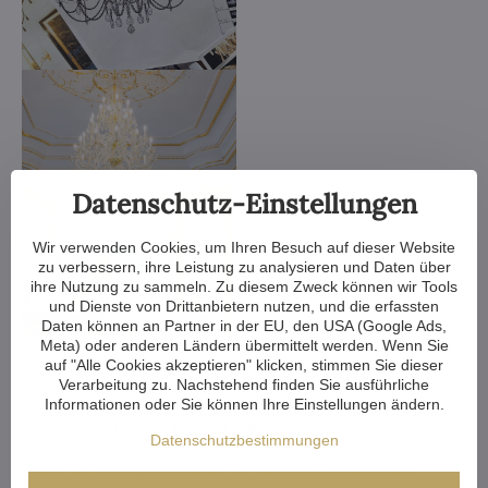
Datenschutz-Einstellungen
Wir verwenden Cookies, um Ihren Besuch auf dieser Website
zu verbessern, ihre Leistung zu analysieren und Daten über
ihre Nutzung zu sammeln. Zu diesem Zweck können wir Tools
und Dienste von Drittanbietern nutzen, und die erfassten
Daten können an Partner in der EU, den USA (Google Ads,
Meta) oder anderen Ländern übermittelt werden. Wenn Sie
Wir verkleinern oder vergrößern den Kronleuchter, ändern die
auf "Alle Cookies akzeptieren" klicken, stimmen Sie dieser
Arme, ändern die Anzahl der Glühbirnen, kürzen oder
Verarbeitung zu. Nachstehend finden Sie ausführliche
verlängern die Kette - die Möglichkeiten sind fast endlos. Und
Informationen oder Sie können Ihre Einstellungen ändern.
wenn das noch nicht genug ist, können wir einen Kristalllüster
komplett nach Ihrem Entwurf anfertigen.
Datenschutzbestimmungen
Wenn Sie nicht aus unserem Angebot an Kronleuchtern