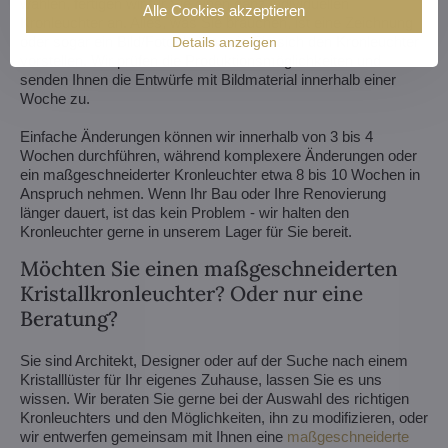
wählen, fertigen wir für Sie einen ganz individuellen
Alle Cookies akzeptieren
Kronleuchter an. Alles, was Sie brauchen, ist eine Zeichnung
oder sogar ein Bild/Foto davon, wie Sie sich den Kronleuchter
Details anzeigen
vorstellen. Wir prüfen die Produktionsmöglichkeiten und
senden Ihnen die Entwürfe mit Bildmaterial innerhalb einer
Woche zu.
Einfache Änderungen können wir innerhalb von 3 bis 4
Wochen durchführen, während komplexere Änderungen oder
ein maßgeschneiderter Kronleuchter etwa 8 bis 10 Wochen in
Anspruch nehmen. Wenn Ihr Bau oder Ihre Renovierung
länger dauert, ist das kein Problem - wir halten den
Kronleuchter gerne in unserem Lager für Sie bereit.
Möchten Sie einen maßgeschneiderten
Kristallkronleuchter? Oder nur eine
Beratung?
Sie sind Architekt, Designer oder auf der Suche nach einem
Kristalllüster für Ihr eigenes Zuhause, lassen Sie es uns
wissen. Wir beraten Sie gerne bei der Auswahl des richtigen
Kronleuchters und den Möglichkeiten, ihn zu modifizieren, oder
wir entwerfen gemeinsam mit Ihnen eine
maßgeschneiderte