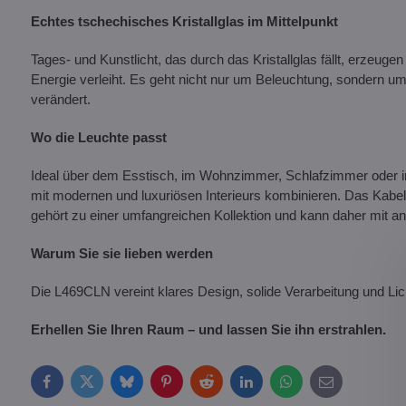
Echtes tschechisches Kristallglas im Mittelpunkt
Tages- und Kunstlicht, das durch das Kristallglas fällt, erzeu
Energie verleiht. Es geht nicht nur um Beleuchtung, sondern u
verändert.
Wo die Leuchte passt
Ideal über dem Esstisch, im Wohnzimmer, Schlafzimmer oder in 
mit modernen und luxuriösen Interieurs kombinieren. Das Kabel
gehört zu einer umfangreichen Kollektion und kann daher mit a
Warum Sie sie lieben werden
Die L469CLN vereint klares Design, solide Verarbeitung und Lic
Erhellen Sie Ihren Raum – und lassen Sie ihn erstrahlen.
Facebook
Twitter
Bluesky
Pinterest
Reddit
LinkedIn
WhatsApp
E-
mail