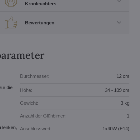
Kronleuchters
Bewertungen
parameter
Durchmesser:
12 cm
eur die
Höhe:
34 - 109 cm
Gewicht:
3 kg
Anzahl der Glühbirnen:
1
u lenken,
Anschlusswert:
1x40W (E14)