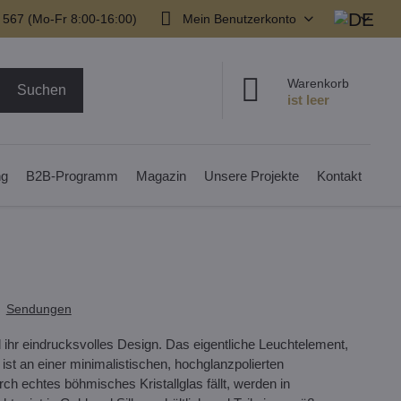
 567 (Mo-Fr 8:00-16:00)
Mein Benutzerkonto
Warenkorb
Suchen
ng
B2B-Programm
Magazin
Unsere Projekte
Kontakt
Sendungen
 ihr eindrucksvolles Design. Das eigentliche Leuchtelement,
ist an einer minimalistischen, hochglanzpolierten
rch echtes böhmisches Kristallglas fällt, werden in