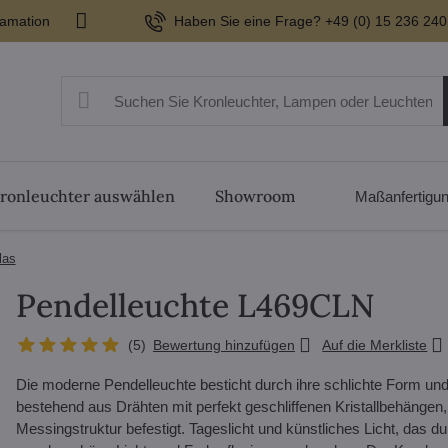
lamation
Haben Sie eine Frage? +49 (0) 15 236 240
ronleuchter auswählen
Showroom
Maßanfertigu
las
Pendelleuchte L469CLN
(
5
)
Bewertung hinzufügen
Auf die Merkliste
Die moderne Pendelleuchte besticht durch ihre schlichte Form und
bestehend aus Drähten mit perfekt geschliffenen Kristallbehängen, 
Messingstruktur befestigt. Tageslicht und künstliches Licht, das du