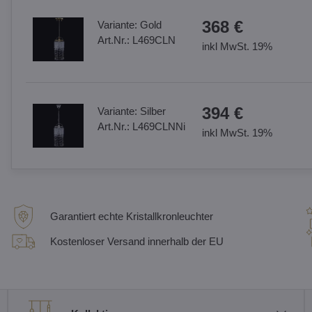
368 €
Variante:
Gold
Art.Nr.:
L469CLN
inkl MwSt. 19%
394 €
Variante:
Silber
Art.Nr.:
L469CLNNi
inkl MwSt. 19%
Garantiert echte Kristallkronleuchter
Kostenloser Versand innerhalb der EU