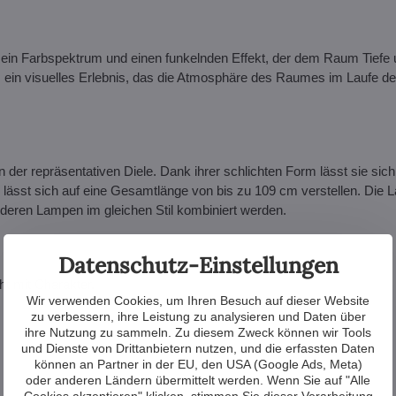
gen ein Farbspektrum und einen funkelnden Effekt, der dem Raum Tiefe
m ein visuelles Erlebnis, das die Atmosphäre des Raumes im Laufe d
der repräsentativen Diele. Dank ihrer schlichten Form lässt sie sic
 lässt sich auf eine Gesamtlänge von bis zu 109 cm verstellen. Die
nderen Lampen im gleichen Stil kombiniert werden.
Datenschutz-Einstellungen
ht mit Charakter.
Wir verwenden Cookies, um Ihren Besuch auf dieser Website
zu verbessern, ihre Leistung zu analysieren und Daten über
ihre Nutzung zu sammeln. Zu diesem Zweck können wir Tools
und Dienste von Drittanbietern nutzen, und die erfassten Daten
können an Partner in der EU, den USA (Google Ads, Meta)
oder anderen Ländern übermittelt werden. Wenn Sie auf "Alle
Cookies akzeptieren" klicken, stimmen Sie dieser Verarbeitung