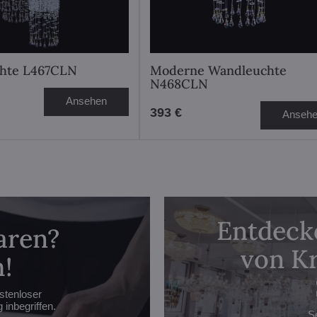
chte L467CLN
Moderne Wandleuchte
N468CLN
Ansehen
393 €
Anseh
Entdecke
aren?
von Kr
!
stenloser
inbegriffen.
S