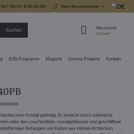
 567 (Mo-Fr 8:00-16:00)
Mein Benutzerkonto
Warenkorb
Suchen
ng
B2B-Programm
Magazin
Unsere Projekte
Kontakt
640PB
endungen
hechischem Kristall gefertigt. Er besticht durch zahlreiche
hren unter den Leuchtmitteln, mundgeblasene und geschliffene
 mandelförmiger Behängen und Ketten aus kleinen Achtecken.