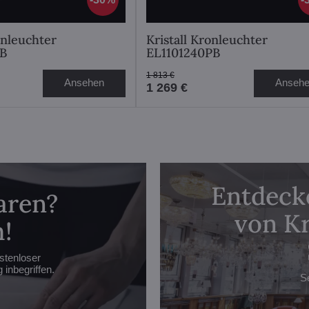
onleuchter
Kristall Kronleuchter
PB
EL1101240PB
1 813 €
Ansehen
Anseh
1 269 €
Entdecke
aren?
von Kr
!
stenloser
inbegriffen.
S