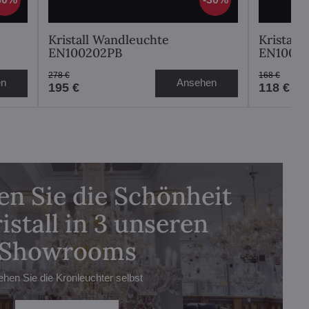
Kristall Wandleuchte
Kristall
EN100202PB
EN1001
278 €
168 €
en
Ansehen
195 €
118 €
n Sie die Schönheit
istall in 3 unseren
Showrooms
ehen Sie die Kronleuchter selbst