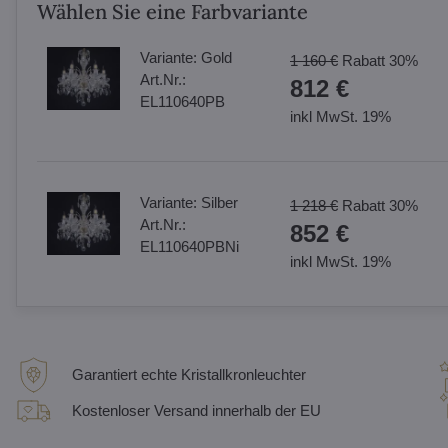
Wählen Sie eine Farbvariante
Variante:
Gold
1 160 €
Rabatt
30%
Art.Nr.:
812 €
EL110640PB
inkl MwSt. 19%
Variante:
Silber
1 218 €
Rabatt
30%
Art.Nr.:
852 €
EL110640PBNi
inkl MwSt. 19%
Garantiert echte Kristallkronleuchter
Kostenloser Versand innerhalb der EU