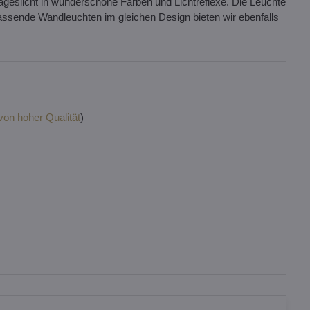
Tageslicht in wunderschöne Farben und Lichtreflexe. Die Leuchte
Passende Wandleuchten im gleichen Design bieten wir ebenfalls
 von hoher Qualität
)