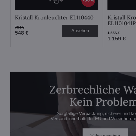
Kristall Kronleuchter EL110440
Kristall Kr
EL1101041
784 €
Ansehen
548 €
1 656 €
1 159 €
Zerbrechliche W
Kein Problem
Sorgfältige Verpackung, sicherer und ko
Versand innerhalb der EU und Versicherung 
Video ansehen