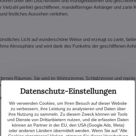
n Röhren unter den Leuchtmitteln und mundgeblasenen und geschliffen
e Vielzahl perfekt geschliffener, mandelförmiger Anhänger und zarte 
 und festliches Aussehen verleihen.
künstliches Licht auf wunderschöne Weise und erzeugt so zarte, farb
enehme Atmosphäre und wird dank des Funkelns der geschliffenen Anh
odernen Räumen. Sie wird im Wohnzimmer, Schlafzimmer und repräs
m gleichen Stil an, die ein harmonisches Gesamtbild schaffen.
Datenschutz-Einstellungen
zauberndes Spektakel verwandelt.
Wir verwenden Cookies, um Ihren Besuch auf dieser Website
zu verbessern, ihre Leistung zu analysieren und Daten über
ihre Nutzung zu sammeln. Zu diesem Zweck können wir Tools
und Dienste von Drittanbietern nutzen, und die erfassten Daten
können an Partner in der EU, den USA (Google Ads, Meta)
oder anderen Ländern übermittelt werden. Wenn Sie auf "Alle
Cookies akzeptieren" klicken, stimmen Sie dieser Verarbeitung