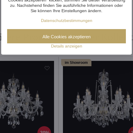
zu. Nachstehend finden Sie ausführliche Informationen oder
Sie können Ihre Einstellungen ändern.
Datenschutzbestimmungen
tere Produkte aus der Kollek
Alle Cookies akzeptieren
Details anzeigen
im Showroom
30%