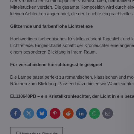
Der Kronleuchter ist mit doppelten Kristallschalen, dekorative
Mittelstücken verziert. Die gesamte Komposition wird durch ein
kleinen Achtecken abgerundet, die der Leuchte ein prachtvolles
Glitzernde und farbenfrohe Lichtreflexe
Hochwertiges tschechisches Kristallglas bricht Tageslicht und 
Lichtreflexe. Eingeschaltet schafft der Kronleuchter eine ang
einem besonderen Blickfang in Ihrem Raum.
Für verschiedene Einrichtungsstile geeignet
Die Lampe passt perfekt zu romantischen, klassischen und m
Räumen zum Blickfang. Passend dazu bieten wir Wandleuchten i
EL110640PB – ein Kristallkronleuchter, der Licht in ein be
Facebook
Twitter
Bluesky
Pinterest
Reddit
LinkedIn
WhatsApp
E-
mail