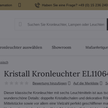
lamation
Haben Sie eine Frage? +49 (0) 15 236 240
ronleuchter auswählen
Showroom
Maßanfertigu
ssisch
Kristall Kronleuchter EL110
Bewertung hinzufügen
Auf die Merkliste
S
Dieser klassische Kronleuchter mit sechs Leuchtmitteln ist aus tsc
wunderschöne Details: doppelte Kristallschalen und dekorative Rö
Mittelstücke sowie vor allem eine Vielzahl perfekt geschliffener