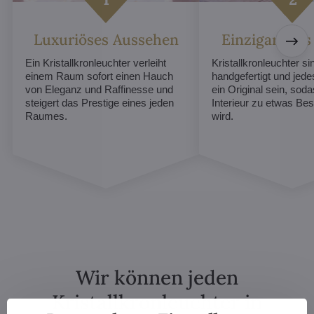
Luxuriöses Aussehen
Einzigartiges
Ein Kristallkronleuchter verleiht
Kristallkronleuchter sin
einem Raum sofort einen Hauch
handgefertigt und jed
von Eleganz und Raffinesse und
ein Original sein, soda
steigert das Prestige eines jeden
Interieur zu etwas B
Raumes.
wird.
Wir können jeden
Kristallkronleuchter in