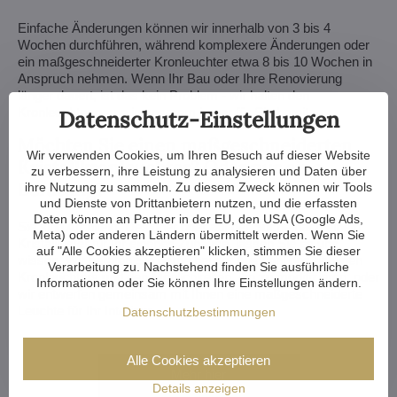
Einfache Änderungen können wir innerhalb von 3 bis 4
Wochen durchführen, während komplexere Änderungen oder
ein maßgeschneiderter Kronleuchter etwa 8 bis 10 Wochen in
Anspruch nehmen. Wenn Ihr Bau oder Ihre Renovierung
länger dauert, ist das kein Problem - wir halten den
Kronleuchter gerne in unserem Lager für Sie bereit.
Datenschutz-Einstellungen
Möchten Sie einen maßgeschneiderten
Wir verwenden Cookies, um Ihren Besuch auf dieser Website
Kristallkronleuchter? Oder nur eine
zu verbessern, ihre Leistung zu analysieren und Daten über
Beratung?
ihre Nutzung zu sammeln. Zu diesem Zweck können wir Tools
und Dienste von Drittanbietern nutzen, und die erfassten
Daten können an Partner in der EU, den USA (Google Ads,
Sie sind Architekt, Designer oder auf der Suche nach einem
Meta) oder anderen Ländern übermittelt werden. Wenn Sie
Kristalllüster für Ihr eigenes Zuhause, lassen Sie es uns
auf "Alle Cookies akzeptieren" klicken, stimmen Sie dieser
wissen. Wir beraten Sie gerne bei der Auswahl des richtigen
Verarbeitung zu. Nachstehend finden Sie ausführliche
Kronleuchters und den Möglichkeiten, ihn zu modifizieren, oder
Informationen oder Sie können Ihre Einstellungen ändern.
wir entwerfen gemeinsam mit Ihnen eine
maßgeschneiderte
Leuchte für Ihr Interieur.
Datenschutzbestimmungen
Alle Cookies akzeptieren
Mehr hier
Details anzeigen