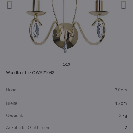
1
/13
Wandleuchte OWA21093
Höhe:
37 cm
Breite:
45 cm
Gewicht:
2 kg
Anzahl der Glühbirnen:
2