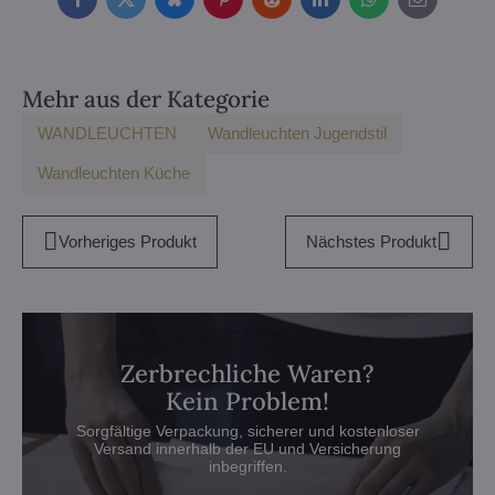
Facebook
Twitter
Bluesky
Pinterest
Reddit
LinkedIn
WhatsApp
E-
mail
Mehr aus der Kategorie
WANDLEUCHTEN
Wandleuchten Jugendstil
Wandleuchten Küche
Vorheriges Produkt
Nächstes Produkt
Zerbrechliche Waren?
Kein Problem!
Sorgfältige Verpackung, sicherer und kostenloser
Versand innerhalb der EU und Versicherung
inbegriffen.