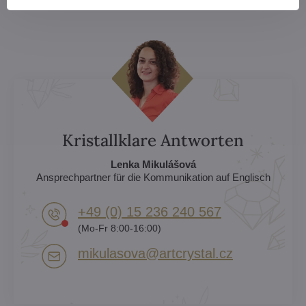
Kristallklare Antworten
Lenka Mikulášová
Ansprechpartner für die Kommunikation auf Englisch
+49 (0) 15 236 240 567
(Mo-Fr 8:00-16:00)
mikulasova​@artcrystal​.cz