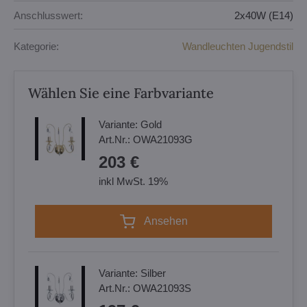
Anschlusswert:
2x40W (E14)
Kategorie:
Wandleuchten Jugendstil
Wählen Sie eine Farbvariante
Variante:
Gold
Art.Nr.:
OWA21093G
203 €
inkl MwSt. 19%
Ansehen
Variante:
Silber
Art.Nr.:
OWA21093S