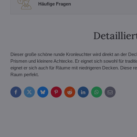
Häufige Fragen
Detailli
Dieser große schöne runde Kronleuchter wird direkt an der Decke 
Prismen und kleinere Achtecke. Er eignet sich sowohl für tradi
eignet er sich auch für Räume mit niedrigeren Decken. Diese 
Raum perfekt.
Facebook
Twitter
Bluesky
Pinterest
Reddit
LinkedIn
WhatsApp
E-
mail