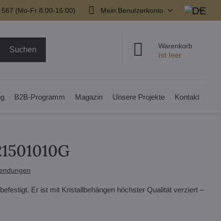
 567 (Mo-Fr 8:00-16:00)
Mein Benutzerkonto
Warenkorb
Suchen
ng
B2B-Programm
Magazin
Unsere Projekte
Kontakt
21501010G
endungen
estigt. Er ist mit Kristallbehängen höchster Qualität verziert –