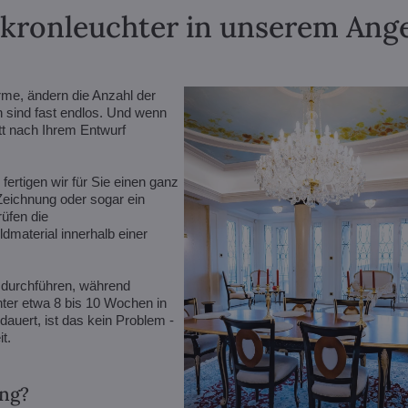
lkronleuchter in unserem Angeb
rme, ändern die Anzahl der
n sind fast endlos. Und wenn
ett nach Ihrem Entwurf
ertigen wir für Sie einen ganz
 Zeichnung oder sogar ein
rüfen die
dmaterial innerhalb einer
 durchführen, während
er etwa 8 bis 10 Wochen in
auert, ist das kein Problem -
t.
ung?