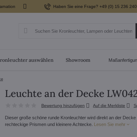
lamation
Haben Sie eine Frage? +49 (0) 15 236 240
ronleuchter auswählen
Showroom
Maßanfertigu
ke
Leuchte an der Decke LW04
Bewertung hinzufügen
Auf die Merkliste
S
Dieser große schöne runde Kronleuchter wird direkt an der Decke bef
rechteckige Prismen und kleinere Achtecke.
Lesen Sie mehr