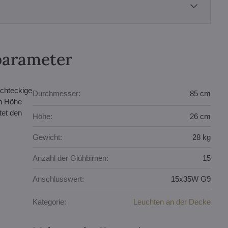
parameter
echteckige
Durchmesser:
85 cm
en Höhe
tet den
Höhe:
26 cm
Gewicht:
28 kg
Anzahl der Glühbirnen:
15
Anschlusswert:
15x35W G9
Kategorie:
Leuchten an der Decke