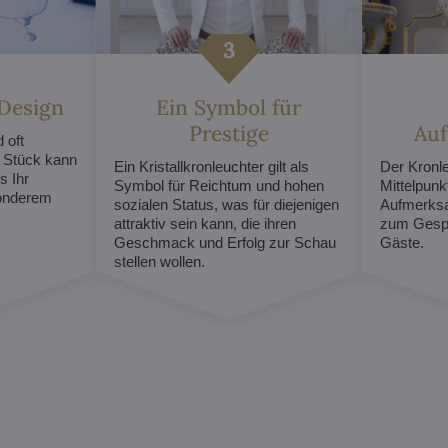
 Design
Ein Symbol für
Prestige
Au
 oft
s Stück kann
Ein Kristallkronleuchter gilt als
Der Kronl
s Ihr
Symbol für Reichtum und hohen
Mittelpunk
sonderem
sozialen Status, was für diejenigen
Aufmerksa
attraktiv sein kann, die ihren
zum Gespr
Geschmack und Erfolg zur Schau
Gäste.
stellen wollen.