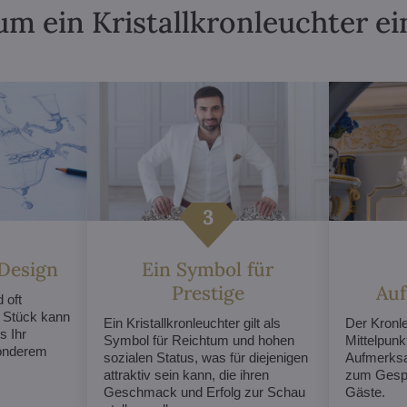
m ein Kristallkronleuchter ei
 Design
Ein Symbol für
Prestige
Au
 oft
s Stück kann
Ein Kristallkronleuchter gilt als
Der Kronl
s Ihr
Symbol für Reichtum und hohen
Mittelpunk
sonderem
sozialen Status, was für diejenigen
Aufmerksa
attraktiv sein kann, die ihren
zum Gespr
Geschmack und Erfolg zur Schau
Gäste.