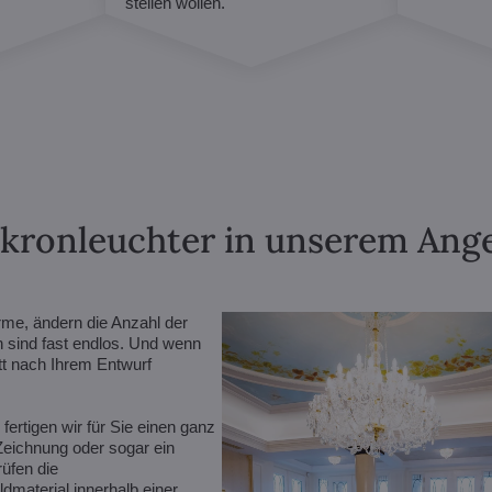
stellen wollen.
lkronleuchter in unserem Angeb
rme, ändern die Anzahl der
n sind fast endlos. Und wenn
ett nach Ihrem Entwurf
ertigen wir für Sie einen ganz
 Zeichnung oder sogar ein
rüfen die
dmaterial innerhalb einer