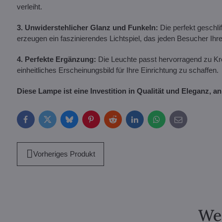
verleiht.
3. Unwiderstehlicher Glanz und Funkeln:
Die perfekt geschli
erzeugen ein faszinierendes Lichtspiel, das jeden Besucher Ih
4. Perfekte Ergänzung:
Die Leuchte passt hervorragend zu Kro
einheitliches Erscheinungsbild für Ihre Einrichtung zu schaffen.
Diese Lampe ist eine Investition in Qualität und Eleganz, a
Facebook
Twitter
Bluesky
Pinterest
Reddit
LinkedIn
WhatsApp
E-
mail
Vorheriges Produkt
Wei