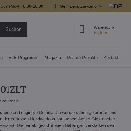
 567 (Mo-Fr 8:00-16:00)
Mein Benutzerkonto
Warenkorb
Suchen
ng
B2B-Programm
Magazin
Unsere Projekte
Kontakt
201ZLT
endungen
schöne und originelle Details. Die wunderschön geformten und
on der perfekten Handwerkskunst tschechischer Glasmacher.
erziert. Die perfekt geschliffenen Behängen verstärken den