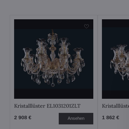
Kristalllüster EL1031201ZLT
Kristalllüs
2 908 €
1 862 €
Ansehen