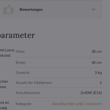
Bewertungen
parameter
und Luxus
Höhe:
38 cm
askunst
Breite:
46 cm
Gewicht:
3 kg
schön
Anzahl der Glühbirnen:
2
lose
Anschlusswert:
2x40W (E14)
t ist.
Kategorie:
Wandleuchten antik / klassisch
vität