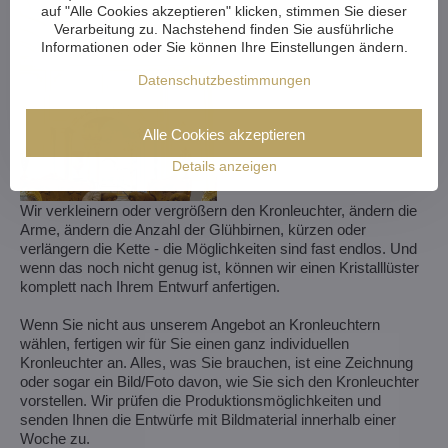
auf "Alle Cookies akzeptieren" klicken, stimmen Sie dieser
Verarbeitung zu. Nachstehend finden Sie ausführliche
Informationen oder Sie können Ihre Einstellungen ändern.
Datenschutzbestimmungen
Alle Cookies akzeptieren
Details anzeigen
Wir verkleinern oder vergrößern den Kronleuchter, ändern die
Arme, ändern die Anzahl der Glühbirnen, kürzen oder
verlängern die Kette - die Möglichkeiten sind fast endlos. Und
wenn das noch nicht genug ist, können wir einen Kristalllüster
komplett nach Ihrem Entwurf anfertigen.
Wenn Sie nicht aus unserem Angebot an Kronleuchtern
wählen, fertigen wir für Sie einen ganz individuellen
Kronleuchter an. Alles, was Sie brauchen, ist eine Zeichnung
oder sogar ein Bild/Foto davon, wie Sie sich den Kronleuchter
vorstellen. Wir prüfen die Produktionsmöglichkeiten und
senden Ihnen die Entwürfe mit Bildmaterial innerhalb einer
Woche zu.