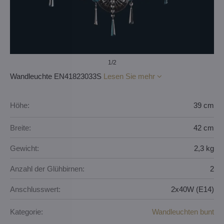
1
/2
Wandleuchte EN41823033S
Lesen Sie mehr
Höhe:
39 cm
Breite:
42 cm
Gewicht:
2,3 kg
Anzahl der Glühbirnen:
2
Anschlusswert:
2x40W (E14)
Kategorie:
Wandleuchten bunt