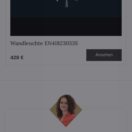
Wandleuchte EN41823033S
Ansehen
428 €