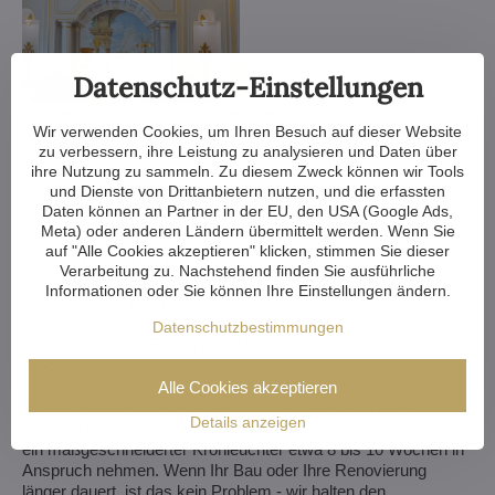
Datenschutz-Einstellungen
Wir verkleinern oder vergrößern den Kronleuchter, ändern die
Wir verwenden Cookies, um Ihren Besuch auf dieser Website
Arme, ändern die Anzahl der Glühbirnen, kürzen oder
zu verbessern, ihre Leistung zu analysieren und Daten über
verlängern die Kette - die Möglichkeiten sind fast endlos. Und
ihre Nutzung zu sammeln. Zu diesem Zweck können wir Tools
wenn das noch nicht genug ist, können wir einen Kristalllüster
und Dienste von Drittanbietern nutzen, und die erfassten
komplett nach Ihrem Entwurf anfertigen.
Daten können an Partner in der EU, den USA (Google Ads,
Meta) oder anderen Ländern übermittelt werden. Wenn Sie
Wenn Sie nicht aus unserem Angebot an Kronleuchtern
auf "Alle Cookies akzeptieren" klicken, stimmen Sie dieser
wählen, fertigen wir für Sie einen ganz individuellen
Verarbeitung zu. Nachstehend finden Sie ausführliche
Kronleuchter an. Alles, was Sie brauchen, ist eine Zeichnung
Informationen oder Sie können Ihre Einstellungen ändern.
oder sogar ein Bild/Foto davon, wie Sie sich den Kronleuchter
vorstellen. Wir prüfen die Produktionsmöglichkeiten und
Datenschutzbestimmungen
senden Ihnen die Entwürfe mit Bildmaterial innerhalb einer
Woche zu.
Alle Cookies akzeptieren
Einfache Änderungen können wir innerhalb von 3 bis 4
Details anzeigen
Wochen durchführen, während komplexere Änderungen oder
ein maßgeschneiderter Kronleuchter etwa 8 bis 10 Wochen in
Anspruch nehmen. Wenn Ihr Bau oder Ihre Renovierung
länger dauert, ist das kein Problem - wir halten den