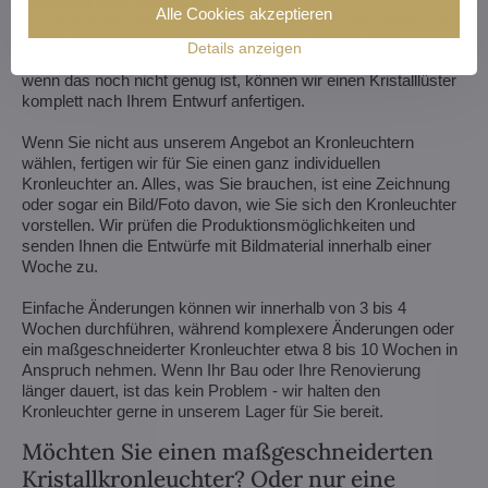
Alle Cookies akzeptieren
Wir verkleinern oder vergrößern den Kronleuchter, ändern die
Arme, ändern die Anzahl der Glühbirnen, kürzen oder
Details anzeigen
verlängern die Kette - die Möglichkeiten sind fast endlos. Und
wenn das noch nicht genug ist, können wir einen Kristalllüster
komplett nach Ihrem Entwurf anfertigen.
Wenn Sie nicht aus unserem Angebot an Kronleuchtern
wählen, fertigen wir für Sie einen ganz individuellen
Kronleuchter an. Alles, was Sie brauchen, ist eine Zeichnung
oder sogar ein Bild/Foto davon, wie Sie sich den Kronleuchter
vorstellen. Wir prüfen die Produktionsmöglichkeiten und
senden Ihnen die Entwürfe mit Bildmaterial innerhalb einer
Woche zu.
Einfache Änderungen können wir innerhalb von 3 bis 4
Wochen durchführen, während komplexere Änderungen oder
ein maßgeschneiderter Kronleuchter etwa 8 bis 10 Wochen in
Anspruch nehmen. Wenn Ihr Bau oder Ihre Renovierung
länger dauert, ist das kein Problem - wir halten den
Kronleuchter gerne in unserem Lager für Sie bereit.
Möchten Sie einen maßgeschneiderten
Kristallkronleuchter? Oder nur eine