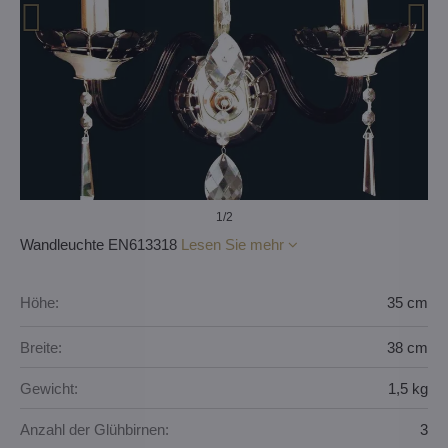
1
/2
Wandleuchte EN613318
Lesen Sie mehr
Höhe:
35 cm
Breite:
38 cm
Gewicht:
1,5 kg
Anzahl der Glühbirnen:
3