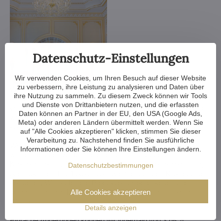
Datenschutz-Einstellungen
Wir verwenden Cookies, um Ihren Besuch auf dieser Website
zu verbessern, ihre Leistung zu analysieren und Daten über
Wir verkleinern oder vergrößern den Kronleuchter, ändern die
ihre Nutzung zu sammeln. Zu diesem Zweck können wir Tools
Arme, ändern die Anzahl der Glühbirnen, kürzen oder
und Dienste von Drittanbietern nutzen, und die erfassten
verlängern die Kette - die Möglichkeiten sind fast endlos. Und
Daten können an Partner in der EU, den USA (Google Ads,
wenn das noch nicht genug ist, können wir einen Kristalllüster
Meta) oder anderen Ländern übermittelt werden. Wenn Sie
komplett nach Ihrem Entwurf anfertigen.
auf "Alle Cookies akzeptieren" klicken, stimmen Sie dieser
Verarbeitung zu. Nachstehend finden Sie ausführliche
Wenn Sie nicht aus unserem Angebot an Kronleuchtern
Informationen oder Sie können Ihre Einstellungen ändern.
wählen, fertigen wir für Sie einen ganz individuellen
Kronleuchter an. Alles, was Sie brauchen, ist eine Zeichnung
Datenschutzbestimmungen
oder sogar ein Bild/Foto davon, wie Sie sich den Kronleuchter
vorstellen. Wir prüfen die Produktionsmöglichkeiten und
senden Ihnen die Entwürfe mit Bildmaterial innerhalb einer
Alle Cookies akzeptieren
Woche zu.
Details anzeigen
Einfache Änderungen können wir innerhalb von 3 bis 4