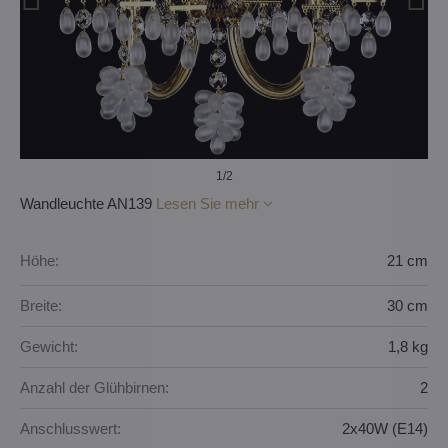
1
/2
Wandleuchte AN139
Lesen Sie mehr
Höhe:
21 cm
Breite:
30 cm
Gewicht:
1,8 kg
Anzahl der Glühbirnen:
2
Anschlusswert:
2x40W (E14)