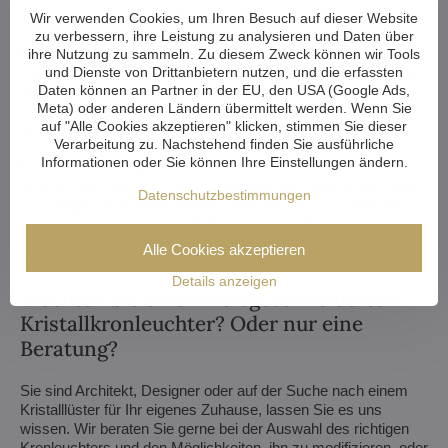
Wenn Sie nicht aus unserem Angebot an Kronleuchtern
Wir verwenden Cookies, um Ihren Besuch auf dieser Website
wählen, fertigen wir für Sie einen ganz individuellen
zu verbessern, ihre Leistung zu analysieren und Daten über
Kronleuchter an. Alles, was Sie brauchen, ist eine Zeichnung
ihre Nutzung zu sammeln. Zu diesem Zweck können wir Tools
oder sogar ein Bild/Foto davon, wie Sie sich den Kronleuchter
und Dienste von Drittanbietern nutzen, und die erfassten
vorstellen. Wir prüfen die Produktionsmöglichkeiten und
Daten können an Partner in der EU, den USA (Google Ads,
Meta) oder anderen Ländern übermittelt werden. Wenn Sie
senden Ihnen die Entwürfe mit Bildmaterial innerhalb einer
auf "Alle Cookies akzeptieren" klicken, stimmen Sie dieser
Woche zu.
Verarbeitung zu. Nachstehend finden Sie ausführliche
Informationen oder Sie können Ihre Einstellungen ändern.
Einfache Änderungen können wir innerhalb von 3 bis 4
Wochen durchführen, während komplexere Änderungen oder
Datenschutzbestimmungen
ein maßgeschneiderter Kronleuchter etwa 8 bis 10 Wochen in
Anspruch nehmen. Wenn Ihr Bau oder Ihre Renovierung
länger dauert, ist das kein Problem - wir halten den
Alle Cookies akzeptieren
Kronleuchter gerne in unserem Lager für Sie bereit.
Details anzeigen
Möchten Sie einen maßgeschneiderten
Kristallkronleuchter? Oder nur eine
Beratung?
Sie sind Architekt, Designer oder auf der Suche nach einem
Kristalllüster für Ihr eigenes Zuhause, lassen Sie es uns
wissen. Wir beraten Sie gerne bei der Auswahl des richtigen
Kronleuchters und den Möglichkeiten, ihn zu modifizieren, oder