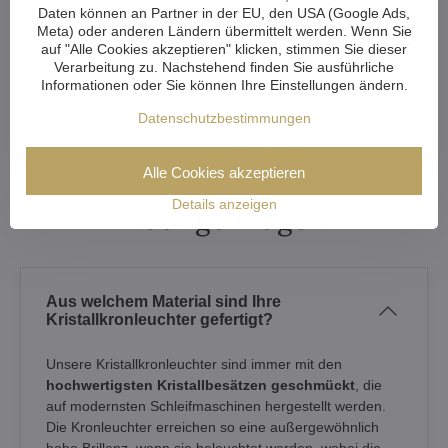
Daten können an Partner in der EU, den USA (Google Ads,
+49 (0) 15 236 240 567
Meta) oder anderen Ländern übermittelt werden. Wenn Sie
(Mo-Fr 8:00-16:00)
auf "Alle Cookies akzeptieren" klicken, stimmen Sie dieser
Verarbeitung zu. Nachstehend finden Sie ausführliche
mikulasova​@artcrystal​.cz
Informationen oder Sie können Ihre Einstellungen ändern.
Datenschutzbestimmungen
Alle Cookies akzeptieren
Details anzeigen
Häufige Fragen
Aus welchem Material sind Ihre
Kristallkronleuchter gefertigt?
Unsere Kristallkronleuchter sind immer mit den
hochwertigsten Kristallbesätzen geschmückt
, die
auf modernsten Schleifmaschinen hergestellt werden.
Die Kronleuchter erreichen so eine außergewöhnlich