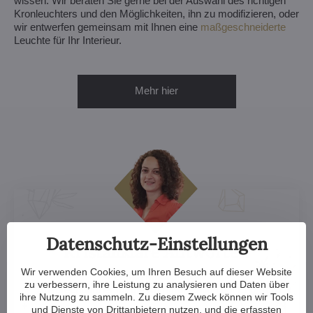
wissen. Wir beraten Sie gerne bei der Auswahl des richtigen
Kronleuchters und den Möglichkeiten, ihn zu modifizieren, oder
wir entwerfen gemeinsam mit Ihnen eine
maßgeschneiderte
Leuchte für Ihr Interieur.
Mehr hier
Datenschutz-Einstellungen
Kristallklare Antworten
Wir verwenden Cookies, um Ihren Besuch auf dieser Website
Lenka Mikulášová
zu verbessern, ihre Leistung zu analysieren und Daten über
Ansprechpartner für die Kommunikation auf Englisch
ihre Nutzung zu sammeln. Zu diesem Zweck können wir Tools
und Dienste von Drittanbietern nutzen, und die erfassten