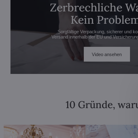
Zerbrechliche W
Kein Problem
Sorgfältige Verpackung, sicherer und ko
Versand innerhalb der EU und Versicherung 
Video ansehen
10 Gründe, waru