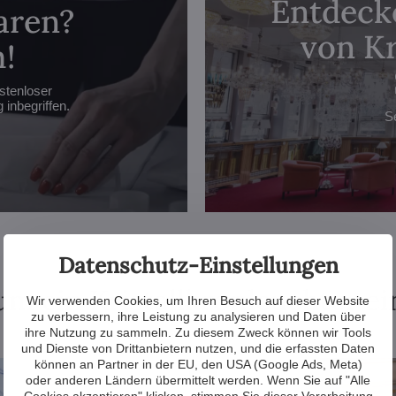
Entdecke
aren?
von Kr
!
stenloser
inbegriffen.
S
Datenschutz-Einstellungen
m ein Kristallkronleuchter ei
Wir verwenden Cookies, um Ihren Besuch auf dieser Website
zu verbessern, ihre Leistung zu analysieren und Daten über
ihre Nutzung zu sammeln. Zu diesem Zweck können wir Tools
und Dienste von Drittanbietern nutzen, und die erfassten Daten
können an Partner in der EU, den USA (Google Ads, Meta)
oder anderen Ländern übermittelt werden. Wenn Sie auf "Alle
Cookies akzeptieren" klicken, stimmen Sie dieser Verarbeitung