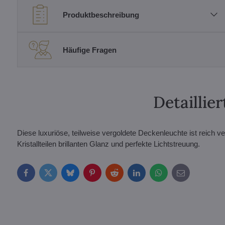
Produktbeschreibung
Häufige Fragen
Detailli
Diese luxuriöse, teilweise vergoldete Deckenleuchte ist reich ver
Kristallteilen brillanten Glanz und perfekte Lichtstreuung.
Facebook
Twitter
Bluesky
Pinterest
Reddit
LinkedIn
WhatsApp
E-
mail