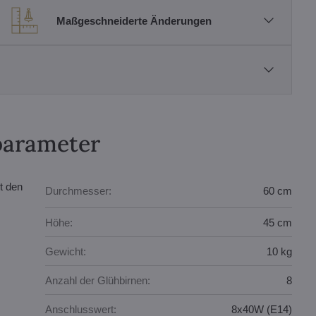
Maßgeschneiderte Änderungen
parameter
t den
Durchmesser:
60 cm
Höhe:
45 cm
Gewicht:
10 kg
Anzahl der Glühbirnen:
8
Anschlusswert:
8x40W (E14)