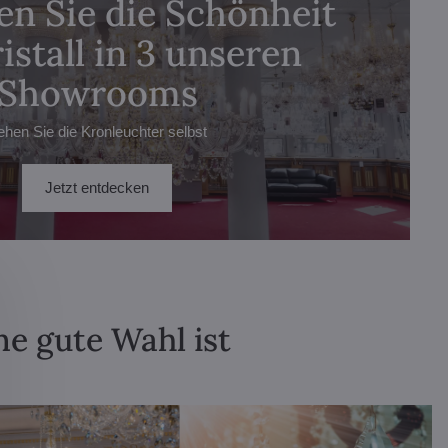
n Sie die Schönheit
istall in 3 unseren
Showrooms
ehen Sie die Kronleuchter selbst
Jetzt entdecken
ne gute Wahl ist