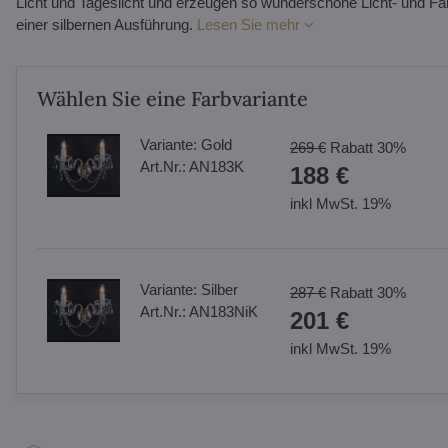
Licht und Tageslicht und erzeugen so wunderschöne Licht- und Fa
einer silbernen Ausführung.
Lesen Sie mehr
Wählen Sie eine Farbvariante
Variante:
Gold
269 €
Rabatt
30%
Art.Nr.:
AN183K
188 €
inkl MwSt. 19%
Variante:
Silber
287 €
Rabatt
30%
Art.Nr.:
AN183NiK
201 €
inkl MwSt. 19%