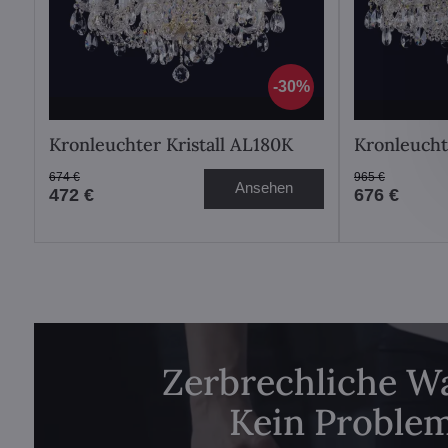
30%
Kronleuchter Kristall AL180K
Kronleucht
674 €
965 €
Ansehen
472 €
676 €
Zerbrechliche W
Kein Problem