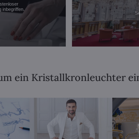
stenloser
inbegriffen.
S
m ein Kristallkronleuchter ei