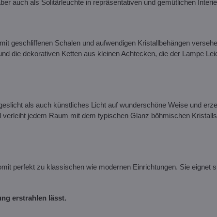
 aber auch als Solitärleuchte in repräsentativen und gemütlichen Interie
mit geschliffenen Schalen und aufwendigen Kristallbehängen versehe
d die dekorativen Ketten aus kleinen Achtecken, die der Lampe Leic
ageslicht als auch künstliches Licht auf wunderschöne Weise und erz
nd verleiht jedem Raum mit dem typischen Glanz böhmischen Kristalls
mit perfekt zu klassischen wie modernen Einrichtungen. Sie eignet si
ung erstrahlen lässt.