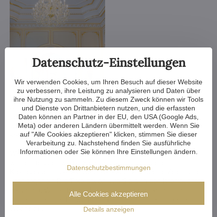
Datenschutz-Einstellungen
Wir verwenden Cookies, um Ihren Besuch auf dieser Website
zu verbessern, ihre Leistung zu analysieren und Daten über
Wir verkleinern oder vergrößern den Kronleuchter, ändern die
ihre Nutzung zu sammeln. Zu diesem Zweck können wir Tools
Arme, ändern die Anzahl der Glühbirnen, kürzen oder
und Dienste von Drittanbietern nutzen, und die erfassten
verlängern die Kette - die Möglichkeiten sind fast endlos. Und
Daten können an Partner in der EU, den USA (Google Ads,
wenn das noch nicht genug ist, können wir einen Kristalllüster
Meta) oder anderen Ländern übermittelt werden. Wenn Sie
auf "Alle Cookies akzeptieren" klicken, stimmen Sie dieser
komplett nach Ihrem Entwurf anfertigen.
Verarbeitung zu. Nachstehend finden Sie ausführliche
Informationen oder Sie können Ihre Einstellungen ändern.
Wenn Sie nicht aus unserem Angebot an Kronleuchtern
wählen, fertigen wir für Sie einen ganz individuellen
Datenschutzbestimmungen
Kronleuchter an. Alles, was Sie brauchen, ist eine Zeichnung
oder sogar ein Bild/Foto davon, wie Sie sich den Kronleuchter
vorstellen. Wir prüfen die Produktionsmöglichkeiten und
Alle Cookies akzeptieren
senden Ihnen die Entwürfe mit Bildmaterial innerhalb einer
Woche zu.
Details anzeigen