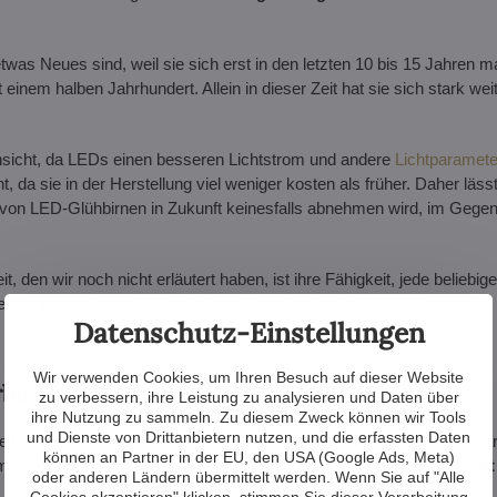
s Neues sind, weil sie sich erst in den letzten 10 bis 15 Jahren ma
 einem halben Jahrhundert. Allein in dieser Zeit hat sie sich stark wei
Hinsicht, da LEDs einen besseren Lichtstrom und andere
Lichtparamete
ht, da sie in der Herstellung viel weniger kosten als früher. Daher läss
 von LED-Glühbirnen in Zukunft keinesfalls abnehmen wird, im Gegent
it, den wir noch nicht erläutert haben, ist ihre Fähigkeit, jede beliebi
 weißes Licht in rotes, blaues oder grünes umwandeln.
Datenschutz-Einstellungen
Wir verwenden Cookies, um Ihren Besuch auf dieser Website
be ohne Filter
zu verbessern, ihre Leistung zu analysieren und Daten über
ihre Nutzung zu sammeln. Zu diesem Zweck können wir Tools
und Dienste von Drittanbietern nutzen, und die erfassten Daten
ie Lichtintensität, so dass man mit ihnen keine ausreichend satten F
können an Partner in der EU, den USA (Google Ads, Meta)
 einem weiteren ihrer vielen Vorteile ins Spiel:
der Fähigkeit, Lich
oder anderen Ländern übermittelt werden. Wenn Sie auf "Alle
Cookies akzeptieren" klicken, stimmen Sie dieser Verarbeitung