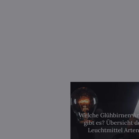
Welche Glühbirnen A
gibt es? Übersicht d
Leuchtmittel Arte