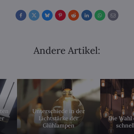
Facebook
Twitter
Bluesky
Pinterest
Reddit
LinkedIn
WhatsApp
E-
mail
Andere Artikel:
rten
Unterschiede in der
er
Lichtstärke der
Die Wahl 
n
Glühlampen
schnel