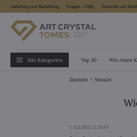
Lieferung und Bezahlung
Fragen – FAQ
Garantie und Rek
Alle Kategorien
Top 30
Wie einen K
Startseite
Magazin
Wi
Hinzugefügt
8.3.2022 11:14.07